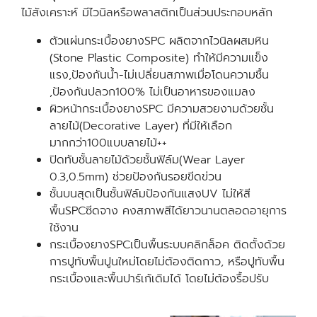
ไม้สังเคราะห์ มีไวนิลหรือพลาสติกเป็นส่วนประกอบหลัก
ตัวแผ่นกระเบื้องยางSPC ผลิตจากไวนิลผสมหิน
(Stone Plastic Composite) ทำให้มีความแข็ง
แรง,ป้องกันน้ำ-ไม่เปลี่ยนสภาพเมื่อโดนความชื้น
,ป้องกันปลวก100% ไม่เป็นอาหารของแมลง
ผิวหน้ากระเบื้องยางSPC มีความสวยงามด้วยชั้น
ลายไม้(Decorative Layer) ที่มีให้เลือก
มากกว่า100แบบลายไม้++
ปิดทับชั้นลายไม้ด้วยชั้นฟิล์ม(Wear Layer
0.3,0.5mm) ช่วยป้องกันรอยขีดข่วน
ชั้นบนสุดเป็นชั้นฟิล์มป้องกันแสงUV ไม่ให้สี
พื้นSPCซีดจาง คงสภาพสีได้ยาวนานตลอดอายุการ
ใช้งาน
กระเบื้องยางSPCเป็นพื้นระบบคลิกล็อค ติดตั้งด้วย
การปูทับพื้นปูนใหม่โดยไม่ต้องติดกาว, หรือปูทับพื้น
กระเบื้องและพื้นปาร์เก้เดิมได้ โดยไม่ต้องรื้อปรับ