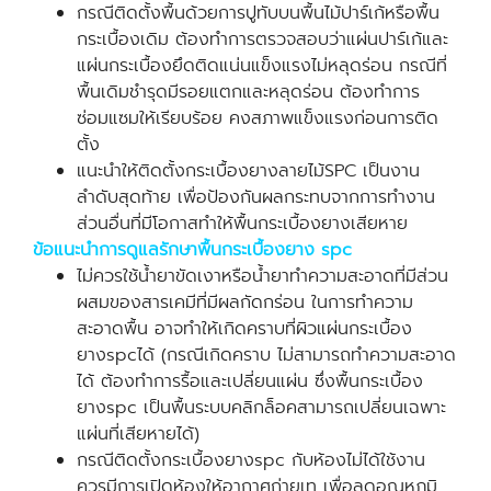
กรณีติดตั้งพื้นด้วยการปูทับบนพื้นไม้ปาร์เก้หรือพื้น
กระเบื้องเดิม ต้องทำการตรวจสอบว่าแผ่นปาร์เก้และ
แผ่นกระเบื้องยึดติดแน่นแข็งแรงไม่หลุดร่อน กรณีที่
พื้นเดิมชำรุดมีรอยแตกและหลุดร่อน ต้องทำการ
ซ่อมแซมให้เรียบร้อย คงสภาพแข็งแรงก่อนการติด
ตั้ง
แนะนำให้ติดตั้งกระเบื้องยางลายไม้SPC เป็นงาน
ลำดับสุดท้าย เพื่อป้องกันผลกระทบจากการทำงาน
ส่วนอื่นที่มีโอกาสทำให้พื้นกระเบื้องยางเสียหาย
ข้อแนะนำการดูแลรักษาพื้นกระเบื้องยาง spc
ไม่ควรใช้น้ำยาขัดเงาหรือน้ำยาทำความสะอาดที่มีส่วน
ผสมของสารเคมีที่มีผลกัดกร่อน ในการทำความ
สะอาดพื้น อาจทำให้เกิดคราบที่ผิวแผ่นกระเบื้อง
ยางspcได้ (กรณีเกิดคราบ ไม่สามารถทำความสะอาด
ได้ ต้องทำการรื้อและเปลี่ยนแผ่น ซึ่งพื้นกระเบื้อง
ยางspc เป็นพื้นระบบคลิกล็อคสามารถเปลี่ยนเฉพาะ
แผ่นที่เสียหายได้)
กรณีติดตั้งกระเบื้องยางspc กับห้องไม่ได้ใช้งาน
ควรมีการเปิดห้องให้อากาศถ่ายเท เพื่อลดอุณหภูมิ