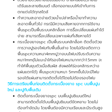
สวยงามด้วยลายไม้ธรรมชาติ ลายหินอ่อน,ลายโม
เดิร์นและลายซิเมนต์ เลือกออกแบบให้เข้ากับการ
ตกแต่งได้ทุกสไตล์
ทำความสะอาดง่ายด้วยน้ำเปล่าหรือน้ำยาทำความ
สะอาดพื้นทั่วไป กรณีมีความเสียหายจากการใช้งาน
พื้นspcเป็นพื้นระบบคลิกล็อค การรื้อเปลี่ยนแผ่นทำได้
ง่าย สามารถรื้อเปลี่ยนเฉพาะแผ่นที่เสียหายได้
กระเบื้องยางspc เป็นพื้นระบบคลิกล็อค ติดตั้งด้วย
การวางปูรองโฟมทับพื้นชั้นล่าง โดยไม่ต้องติดกาว
พื้นspcความหนา4mmปูวางบนโฟมปรับระดับความ
หนา1mm(ไม่แนะนำให้รองโฟมหนามากกว่า1.5mm จะ
ทำให้พื้นยุบตัวเมื่อสัมผัส ส่งผลให้ร่องคลิกระหว่าง
แผ่นแตกได้) พื้นspcความหนา 5mmขึ้นไปจะมีโฟม
รองใต้แผ่นสามารถติดตั้งได้โดยไม่ต้องรองโฟม
วิธีการเตรียมพื้นก่อนติดตั้งกระเบื้องยาง spc บนพื้นปูน
ใหม่ และปูทับพื้นเดิม
ติดตั้งกระเบื้องยางspc บนพื้นปูนซิเมนต์ใหม่
สามารถติดตั้งได้บนพื้นปูนซิเมนต์ขัดหยาบ โดยไม่
ต้องทำขัดมัน โดยพื้นต้องมีความเรียบและมีระดับสูง