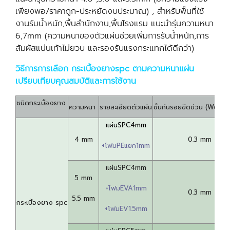
เพียงพอ/ราคาถูก-ประหยัดงบประมาณ) , สำหรับพื้นที่ใช้
งานรับน้ำหนัก,พื้นสำนักงาน,พื้นโรงแรม แนะนำรุ่นความหนา
6,7mm (ความหนาของตัวแผ่นช่วยเพิ่มการรับน้ำหนัก,การ
สัมผัสแน่นเท้าไม่ยวบ และรองรับแรงกระแทกได้ดีกว่า)
วิธีการการเลือก กระเบื้องยางspc ตามความหนาแผ่น
เปรียบเทียบคุณสมบัติและการใช้งาน
ชนิดกระเบื้องยาง
ความหนา
รายละเอียดตัวแผ่น
ชั้นกันรอยขีดข่วน (Wear 
แผ่นSPC4mm
4 mm
0.3 mm
+โฟมPEแยก1mm
แผ่นSPC4mm
5 mm
+โฟมEVA1mm
0.3 mm
5.5 mm
กระเบื้องยาง spc
+โฟมEV1.5mm