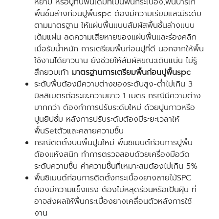
หยาบ หรือปูทับพื้นเดิมที่เป็นพื้นกระเบื้อง,พื้นปาร์เก้
พื้นชั้นล่างก่อนปูพื้นspc ต้องมีความเรียบและมีระดับ
ตามมาตรฐาน ให้แผ่นพื้นแนบสัมผัสพื้นชั้นล่างแบบ
เต็มแผ่น ลดความเสียหายของแผ่นพื้นและร่องคลิก
เมื่อรับน้ำหนัก การเตรียมพื้นก่อนปูที่ดี นอกจากให้พื้น
ใช้งานได้ยาวนาน ยังช่วยให้สัมผัสขณะเดินแน่น ไม่รู้
สึกยวบเท้า
มาตรฐานการเตรียมพื้นก่อนปูพื้นspc
ระดับพื้นต้องมีความต่างของระดับสูง-ต่ำไม่เกิน 3
มิลลิเมตรต่อระยะความยาว 1 เมตร กรณีมีความต่าง
มากกว่า ต้องทำการปรับระดับใหม่ ด้วยปูนกาวหรือ
ปูนยิปซั่ม หลังการปรับระดับต้องมีระยะเวลาให้
พื้นSetตัวและคลายความชื้น
กรณีติดตั้งบนพื้นปูนใหม่ พื้นซิเมนต์ก่อนการปูพื้น
ต้องแห้งสนิท ทำการตรวจสอบด้วยเครื่องมือวัด
ระดับความชื้น ค่าความชื้นที่เหมาะสมต้องไม่เกิน 5%
พื้นซิเมนต์ก่อนการติดตั้งกระเบื้องยางลายไม้SPC
ต้องมีความแข็งแรง ต้องไม่หลุดร่อนหรือเป็นฝุ่น ที่
อาจส่งผลให้พื้นกระเบื้องยางเคลื่อนตัวหลังการใช้
งาน