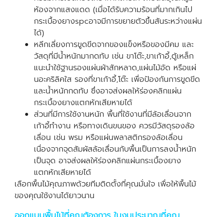
ห้องจากแสงแดด (เมื่อได้รับความร้อนที่มากเกินไป
กระเบื้องยางspcอาจมีการขยายตัวขึ้นสันระหว่างแผ่น
ได้)
หลีกเลี่ยงการขูดขีดจากของแข็งหรือของมีคม และ
วัสดุที่มีน้ำหนักมากดทับ เช่น ขาโต๊ะ,ขาเก้าอี้,ตู้เหล็ก
แนะนำใช้ฐานรองแผ่นผ้าสักหลาด,แผ่นไม้อัด หรือแผ่
นอะคริลิคใส รองที่ขาเก้าอี้,โต๊ะ เพื่อป้องกันการขูดขีด
และน้ำหนักกดทับ ซึ่งอาจส่งผลให้ร่องคลิกแผ่น
กระเบื้องยางแตกหักเสียหายได้
ส่วนที่มีการใช้งานหนัก พื้นที่ใช้งานที่มีล้อเลื่อนจาก
เก้าอี้ทำงาน หรือทางเดินขนของ ควรมีวัสดุรองล้อ
เลื่อน เช่น พรม หรือแผ่นพลาสติกรองล้อเลื่อน
เนื่องจากจุดสัมผัสล้อเลื่อนกับพื้นเป็นการลงน้ำหนัก
เป็นจุด อาจส่งผลให้ร่องคลิกแผ่นกระเบื้องยาง
แตกหักเสียหายได้
เลือกพื้นไม้คุณภาพด้วยทีมติดตั้งที่คุณมั่นใจ เพื่อให้พื้นไม้
ของคุณใช้งานได้ยาวนาน
ออกแบบพื้นไม้ที่คุณต้องการ ในงบประมาณที่คุณ