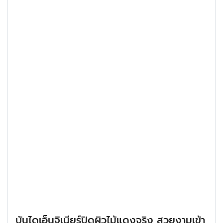
บันไดเอ็นจิเนียร์ปิดผิวไม้แดงจริง สวยงามเข้า