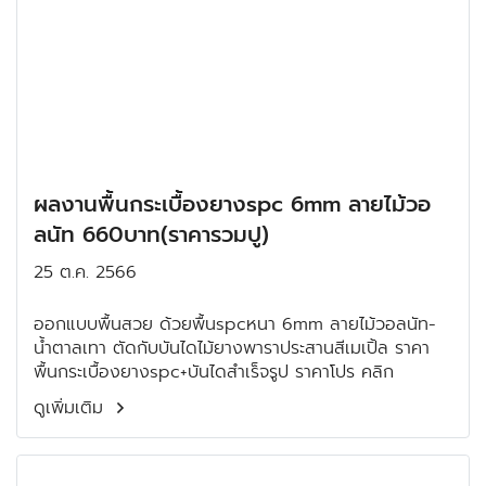
ผลงานพื้นกระเบื้องยางspc 6mm ลายไม้วอ
ลนัท 660บาท(ราคารวมปู)
25 ต.ค. 2566
ออกแบบพื้นสวย ด้วยพื้นspcหนา 6mm ลายไม้วอลนัท-
น้ำตาลเทา ตัดกับบันไดไม้ยางพาราประสานสีเมเปิ้ล ราคา
พื้นกระเบื้องยางspc+บันไดสำเร็จรูป ราคาโปร คลิก
ดูเพิ่มเติม