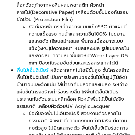
ล็อค
วัสดุทำจากผงหินผสมพลาสติก ผิวหน้า
ลายไม้(Decorative Paper) เคลือบด้วยชั้นป้องกันรอย
ขีดข่วน (Protection Film)
ข้อดีของพื้นกระเบื้องยางแบบแข็งSPC ตัวแผ่นมี
ความแข็งแรง ทนน้ำและความชื้น100% ไม่ขยาย
และหดตัว เรียบสม่ำเสมอ พื้นกระเบื้องยางแบบ
แข็ง(SPC)มีความหนา 4มิลและ5มิล รูปแบบลายไม้
และลายหิน ความหนาชั้นผิวหน้าWear Layer 0.5
mm ป้องกันรอยขีดข่วนและแรงกระแทกได้ดี
พื้นไม้เอ็นจิเนียร์
ผลิตจากเทคโนโลยีขั้นสูง ชั้นโครงสร้าง
พื้นไม้เอ็นจิเนียร์ เป็นการประสานของชั้นไม้ขึ้นรูป(ไม้อัด)
นำมาอบและอัดแน่น ใส่น้ำยากันปลวกและแมลง ระหว่าง
แผ่นชั้นโครงสร้างทำร่ิองรางลิ้น ให้พื้นไม้เอ็นจิเนียร์
ประสานกันด้วยระบบคลิกล็อค ผิวหน้าพื้นไม้เป็นไม้จริง
ธรรมชาติ เคลือบผิวด้วยUV AcrylicLacquer
ข้อดีของพื้นไม้เอ็นจิเนียร์ สวยงามด้วยลายไม้
ธรรมชาติ ผิวหน้ามีความคงทนกว่าไม้จริง มีความ
คงตัวสูง ไม่ยืดและหดตัว พื้นไม้เอ็นจิเนียร์ลดการ