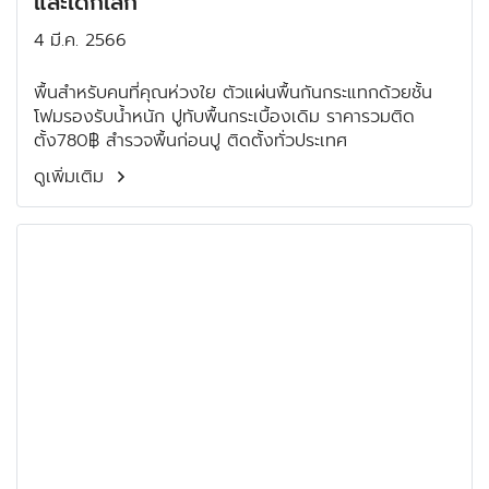
และเด็กเล็ก
4 มี.ค. 2566
พื้นสำหรับคนที่คุณห่วงใย ตัวแผ่นพื้นกันกระแทกด้วยชั้น
โฟมรองรับน้ำหนัก ปูทับพื้นกระเบื้องเดิม ราคารวมติด
ตั้ง780฿ สำรวจพื้นก่อนปู ติดตั้งทั่วประเทศ
ดูเพิ่มเติม