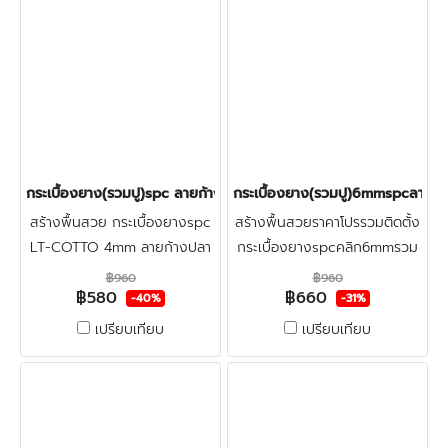
กระเบื้องยาง(รวมปู)spc ลายก้างปลา(LT COTTO-Longwood) 580฿
กระเบื้องยาง(รวมปู)6mmspcลายก
สร้างพื้นสวย กระเบื้องยางspc
สร้างพื้นสวยราคาโปรรวมติดตั้ง
LT-COTTO 4mm ลายก้างปลา
กระเบื้องยางspcคลิก6mmรวม
ราคาโปรปูฟรี+ตรวจพื้นก่อนติด
ปูลายก้างปลา+ฟรีตรวจพื้นก่อน
฿960
฿960
฿580
฿660
ตั้ง แข็งแรง&สวยงาม,กัน
ติดตั้ง ปูทับพื้นกระเบื้องเดิมและ
-40%
-31%
น้ำ&กันปลวก ปูทับพื้นเดิม-พื้น
พื้นปูนใหม่
เปรียบเทียบ
เปรียบเทียบ
ปูนใหม่ คลิก