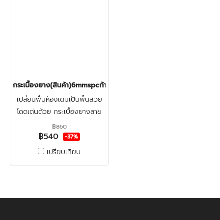
กระเบื้องยาง(สินค้า)6mmspcก้างปลา(ฺGREY) ราคา540บาท
เปลี่ยนพื้นห้องเดิมเป็นพื้นสวย
โดดเด่นด้วย กระเบื้องยางลาย
ก้างปลาspc6มิล ทำจากไวนิล
฿860
฿540
ผสมหิน สวยงามแข็งแรง ผิว
-37%
หน้าเคลือบชั้นกันรอย ทน
เปรียบเทียบ
น้ำ100%กันปลวก คลิก