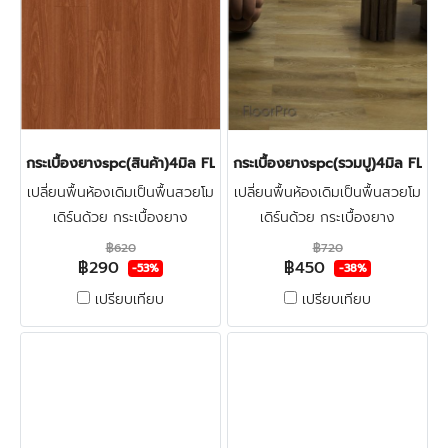
กระเบื้องยางspc(สินค้า)4มิล FLOOR PRO 007 RED OAK.
กระเบื้องยางspc(รวมปู)4มิล F
เปลี่ยนพื้นห้องเดิมเป็นพื้นสวยโม
เปลี่ยนพื้นห้องเดิมเป็นพื้นสวยโม
เดิร์นด้วย กระเบื้องยาง
เดิร์นด้วย กระเบื้องยาง
ลายไม้spc4มิล FLOOR-PRO
ลายไม้spc4มิล FLOOR-PRO +
฿620
฿720
฿290
฿450
ทำจากไวนิลผสมหิน แข็งแรงผิว
โฟมรองปรับระดับ + ปูฟรีรวมติด
-53%
-38%
หน้าเคลือบชั้นกันรอย ทนน้ำกัน
ตั้ง + ตรวจพื้นก่อนติดตั้ง คลิก
เปรียบเทียบ
เปรียบเทียบ
ปลวก100% คลิก