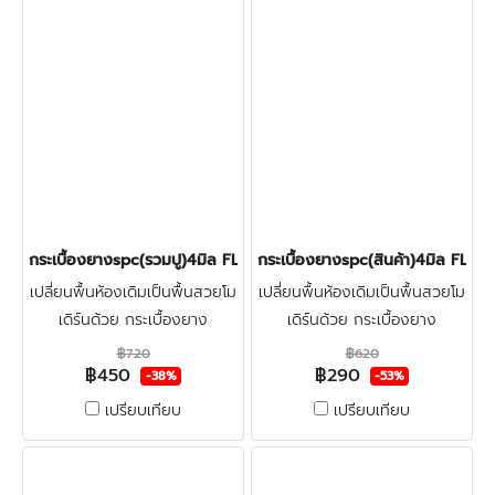
กระเบื้องยางspc(รวมปู)4มิล FLOOR-PRO RED OAK 450บาท/ตร.ม
กระเบื้องยางspc(สินค้า)4มิล F
เปลี่ยนพื้นห้องเดิมเป็นพื้นสวยโม
เปลี่ยนพื้นห้องเดิมเป็นพื้นสวยโม
เดิร์นด้วย กระเบื้องยาง
เดิร์นด้วย กระเบื้องยาง
ลายไม้spc4มิล FLOOR-PRO +
ลายไม้spc4มิล FLOOR-PRO
฿720
฿620
฿450
฿290
โฟมรองปรับระดับ + ปูฟรีรวมติด
ทำจากไวนิลผสมหิน แข็งแรงผิว
-38%
-53%
ตั้ง + ตรวจพื้นก่อนติดตั้ง คลิก
หน้าเคลือบชั้นกันรอย ทนน้ำกัน
เปรียบเทียบ
เปรียบเทียบ
ปลวก100% คลิก