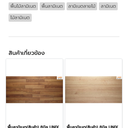
พื้นไม้ลามิเนต
พื้นลามิเนต
ลามิเนตลายไม้
ลามิเนต
ไม้ลามิเนต
สินค้าเกี่ยวข้อง
พื้นลามิเนต(สินค้า) 8มิล UNIX- SCG_3078 ราคา290บาท/ตร.ม.
พื้นลามิเนต(สินค้า) 8มิล UNIX- SCG_1064 ราคา290บาท/ตร.ม.