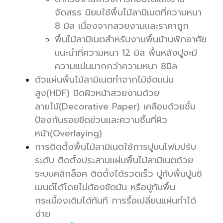
จัดสรร นิยมใช้พื้นไม้ลามิเนตที่ความหนา
8 มิล เนื่องจากสวยงามและราคาถูก
พื้นไม้ลามิเนตสำหรับงานพื้นบ้านพักอาศัย
แนะนำที่ความหนา 12 มิล พื้นหลังปูจะมี
ความแน่นมากกว่าความหนา 8มิล
ตัวแผ่นพื้นไม้ลามิเนตทำจากไม้อัดแน่น
สูง(HDF) ปิด
ผิวหน้าสวยงามด้วย
ลายไม้(Decorative Paper) เคลือบด้วยชั้น
ป้องกันรอยขีดข่วนและความชื้นที่ผิว
หน้า(Overlaying)
การติดตั้งพื้นไม้ลามิเนตใช้การปูบนโฟมปรับ
ระดับ ติดตั้งประสานแผ่นพื้นไม้ลามิเนตด้วย
ระบบคลิกล็อค ติดตั้งได้รวดเร็ว ปูทับพื้นปูนซิ
เมนต์ได้โดยไม่ต้องขัดมัน หรือปูทับพื้น
กระเบื้องเดิมได้ทันที การรื้อเปลี่ยนแผ่นทำได้
ง่าย