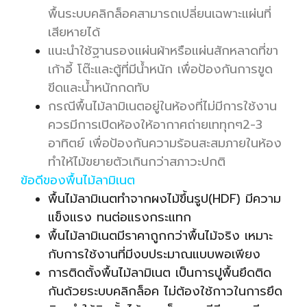
พื้นระบบคลิกล็อคสามารถเปลี่ยนเฉพาะแผ่นที่
เสียหายได้
แนะนำใช้ฐานรองแผ่นผ้าหรือแผ่นสักหลาดที่ขา
เก้าอี้ โต๊ะและตู้ที่มีน้ำหนัก เพื่อป้องกันการขูด
ขีดและน้ำหนักกดทับ
กรณีพื้นไม้ลามิเนตอยู่ในห้องที่ไม่มีการใช้งาน
ควรมีการเปิดห้องให้อากาศถ่ายเททุกๆ2-3
อาทิตย์ เพื่อป้องกันความร้อนสะสมภายในห้อง
ทำให้ไม้ขยายตัวเกินกว่าสภาวะปกติ
ข้อดีของพื้นไม้ลามิเนต
พื้นไม้ลามิเนตทำจากผงไม้ขึ้นรูป(HDF) มีความ
แข็งแรง ทนต่อแรงกระแทก
พื้นไม้ลามิเนตมีราคาถูกกว่าพื้นไม้จริง เหมาะ
กับการใช้งานที่มีงบประมาณแบบพอเพียง
การติดตั้งพื้นไม้ลามิเนต เป็นการปูพื้นยึดติด
กันด้วยระบบคลิกล็อค ไม่ต้องใช้กาวในการยึด