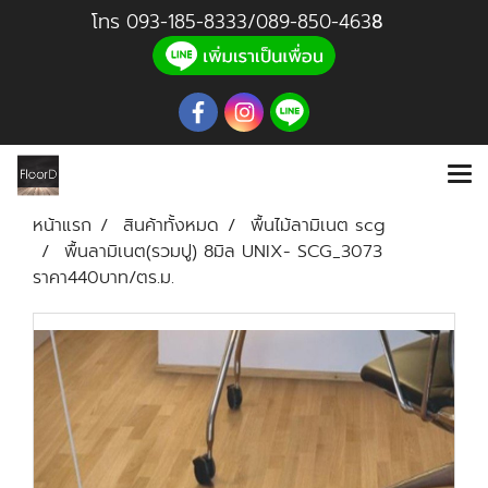
โทร
093-185-8333
/
089-850-46
3
8
หน้าแรก
สินค้าทั้งหมด
พื้นไม้ลามิเนต scg
พื้นลามิเนต(รวมปู) 8มิล UNIX- SCG_3073
ราคา440บาท/ตร.ม.