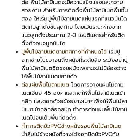
ต่อ พื้นไม้ลามิเนตจะมีความแข็งแรงและความ
สวยงาม สำหรับการติดตั้งพื้นไม้ลามิเนตพื้นชั้น
สอง ให้เริ่มปูพื้นไม้ลามิเนตแผ่นแรกที่แนวบันได
ติดกับลูกตั้งขั้นสุดท้าย โดยเว้นระยะห่างจาก
แนวลูกตั้งประมาณ 2-3 เซนติเมตรสำหรับติด
ตั้งตัวจบจมูกบันได
ปูพื้นไม้ลามิเนตตามทิศทางที่กำหนดไว้
เริ่มปู
จากซ้ายไปขวาจนถึงผนังที่ระดับลิ่ม ระวังอย่าปู
พื้นไม้ลามิเนตชิดขอบผนังเพราะจะไม่มีช่องว่าง
ให้พื้นไม้ลามิเนตขยายตัว
ต่อแผ่นพื้นไม้ลามิเนต
โดยการวางแผ่นไม้ลามิ
เนตเอียง 45 องศาและกดให้พื้นไม้ลามิเนตเข้า
คลิก และตอกด้วยฆ้อยยางเบาๆเพื่อให้พื้นไม้ลา
มิเนตเข้าคลิกล็อคสนิท ทำการต่อแผ่นพื้นไม้ลามิ
เนตไปจนเต็มพื้นที่ติดตั้ง
ทำการติดบัวPVCข้างผนังรอบพื้นไม้ลามิเนต
นำลิ่มไม้ข้างผนังที่วางไว้ออกปิดบัวPVCทับ