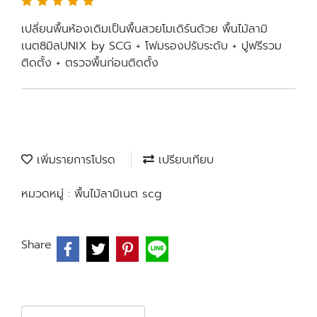
เปลี่ยนพื้นห้องเดิมเป็นพื้นสวยโมเดิร์นด้วย พื้นไม้ลามิ
เนต8มิลUNIX by SCG + โฟมรองปรับระดับ + ปูฟรีรวม
ติดตั้ง + ตรวจพื้นก่อนติดตั้ง
เพิ่มรายการโปรด
เปรียบเทียบ
หมวดหมู่ :
พื้นไม้ลามิเนต scg
Share