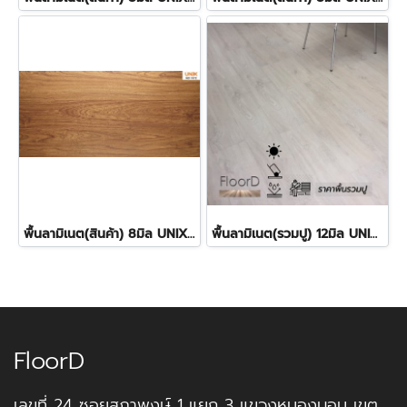
พื้นลามิเนต(สินค้า) 8มิล UNIX- SCG_1072 ราคา290บาท/ตร.ม.
พื้นลามิเนต(รวมปู) 12มิล UNIX- SCG_10623 ราคา550บาท/ตร.ม.
FloorD
เลขที่ 24 ซอยสุภาพงษ์ 1 แยก 3 แขวงหนองบอน เขต