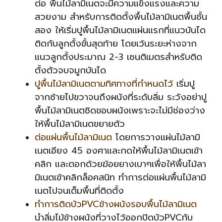
ต่อ พื้นไม้ลามิเนตจะมีความแข็งแรงและความ
สวยงาม สำหรับการติดตั้งพื้นไม้ลามิเนตพื้นชั้น
สอง ให้เริ่มปูพื้นไม้ลามิเนตแผ่นแรกที่แนวบันได
ติดกับลูกตั้งขั้นสุดท้าย โดยเว้นระยะห่างจาก
แนวลูกตั้งประมาณ 2-3 เซนติเมตรสำหรับติด
ตั้งตัวจบจมูกบันได
ปูพื้นไม้ลามิเนตตามทิศทางที่กำหนดไว้
เริ่มปู
จากซ้ายไปขวาจนถึงผนังที่ระดับลิ่ม ระวังอย่าปู
พื้นไม้ลามิเนตชิดขอบผนังเพราะจะไม่มีช่องว่าง
ให้พื้นไม้ลามิเนตขยายตัว
ต่อแผ่นพื้นไม้ลามิเนต
โดยการวางแผ่นไม้ลามิ
เนตเอียง 45 องศาและกดให้พื้นไม้ลามิเนตเข้า
คลิก และตอกด้วยฆ้อยยางเบาๆเพื่อให้พื้นไม้ลา
มิเนตเข้าคลิกล็อคสนิท ทำการต่อแผ่นพื้นไม้ลามิ
เนตไปจนเต็มพื้นที่ติดตั้ง
ทำการติดบัวPVCข้างผนังรอบพื้นไม้ลามิเนต
นำลิ่มไม้ข้างผนังที่วางไว้ออกปิดบัวPVCทับ