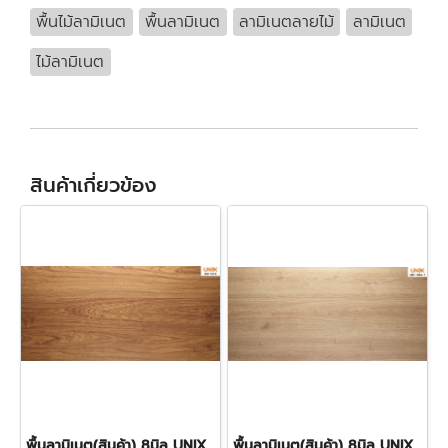
พื้นไม้ลามิเนต
พื้นลามิเนต
ลามิเนตลายไม้
ลามิเนต
ไม้ลามิเนต
สินค้าเกี่ยวข้อง
พื้นลามิเนต(สินค้า) 8มิล UNIX- SCG_1072 ราคา290บาท/ตร.ม.
พื้นลามิเนต(สินค้า) 8มิล UNIX- SCG_1064 ราคา290บาท/ตร.ม.