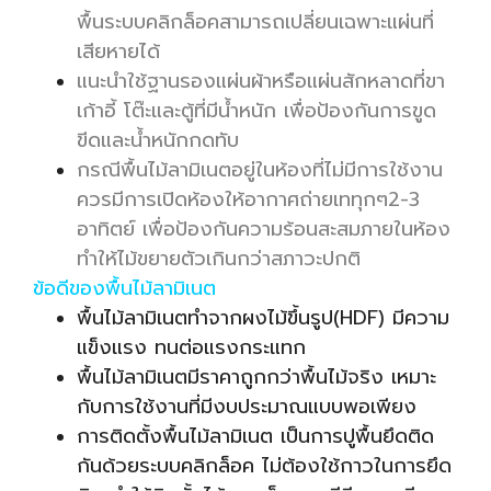
พื้นระบบคลิกล็อคสามารถเปลี่ยนเฉพาะแผ่นที่
เสียหายได้
แนะนำใช้ฐานรองแผ่นผ้าหรือแผ่นสักหลาดที่ขา
เก้าอี้ โต๊ะและตู้ที่มีน้ำหนัก เพื่อป้องกันการขูด
ขีดและน้ำหนักกดทับ
กรณีพื้นไม้ลามิเนตอยู่ในห้องที่ไม่มีการใช้งาน
ควรมีการเปิดห้องให้อากาศถ่ายเททุกๆ2-3
อาทิตย์ เพื่อป้องกันความร้อนสะสมภายในห้อง
ทำให้ไม้ขยายตัวเกินกว่าสภาวะปกติ
ข้อดีของพื้นไม้ลามิเนต
พื้นไม้ลามิเนตทำจากผงไม้ขึ้นรูป(HDF) มีความ
แข็งแรง ทนต่อแรงกระแทก
พื้นไม้ลามิเนตมีราคาถูกกว่าพื้นไม้จริง เหมาะ
กับการใช้งานที่มีงบประมาณแบบพอเพียง
การติดตั้งพื้นไม้ลามิเนต เป็นการปูพื้นยึดติด
กันด้วยระบบคลิกล็อค ไม่ต้องใช้กาวในการยึด