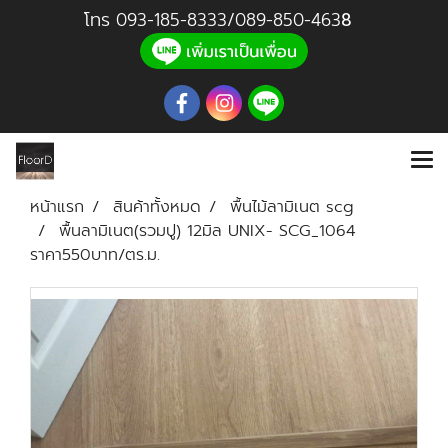
โทร
093-185-8333
/
089-850-46
3
8
หน้าแรก
สินค้าทั้งหมด
พื้นไม้ลามิเนต scg
พื้นลามิเนต(รวมปู) 12มิล UNIX- SCG_1064
ราคา550บาท/ตร.ม.