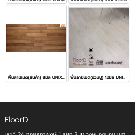
พื้นลามิเนต(สินค้า) 8มิล UNIX- SCG_3078 ราคา290บาท/ตร.ม.
พื้นลามิเนต(รวมปู) 12มิล UNIX- SCG_10623 ราคา550บาท/ตร.ม.
FloorD
เลขที่ 24 ซอยสุภาพงษ์ 1 แยก 3 แขวงหนองบอน เขต