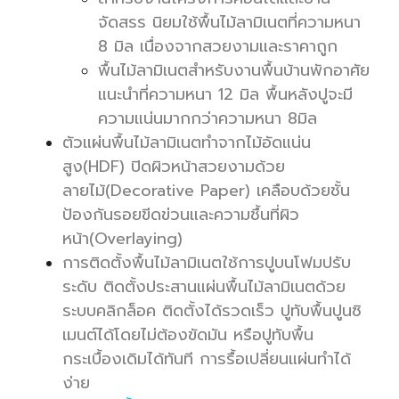
จัดสรร นิยมใช้พื้นไม้ลามิเนตที่ความหนา
8 มิล เนื่องจากสวยงามและราคาถูก
พื้นไม้ลามิเนตสำหรับงานพื้นบ้านพักอาศัย
แนะนำที่ความหนา 12 มิล พื้นหลังปูจะมี
ความแน่นมากกว่าความหนา 8มิล
ตัวแผ่นพื้นไม้ลามิเนตทำจากไม้อัดแน่น
สูง(HDF) ปิด
ผิวหน้าสวยงามด้วย
ลายไม้(Decorative Paper) เคลือบด้วยชั้น
ป้องกันรอยขีดข่วนและความชื้นที่ผิว
หน้า(Overlaying)
การติดตั้งพื้นไม้ลามิเนตใช้การปูบนโฟมปรับ
ระดับ ติดตั้งประสานแผ่นพื้นไม้ลามิเนตด้วย
ระบบคลิกล็อค ติดตั้งได้รวดเร็ว ปูทับพื้นปูนซิ
เมนต์ได้โดยไม่ต้องขัดมัน หรือปูทับพื้น
กระเบื้องเดิมได้ทันที การรื้อเปลี่ยนแผ่นทำได้
ง่าย