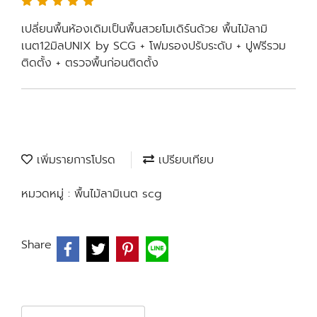
เปลี่ยนพื้นห้องเดิมเป็นพื้นสวยโมเดิร์นด้วย พื้นไม้ลามิ
เนต12มิลUNIX by SCG + โฟมรองปรับระดับ + ปูฟรีรวม
ติดตั้ง + ตรวจพื้นก่อนติดตั้ง
เพิ่มรายการโปรด
เปรียบเทียบ
หมวดหมู่ :
พื้นไม้ลามิเนต scg
Share