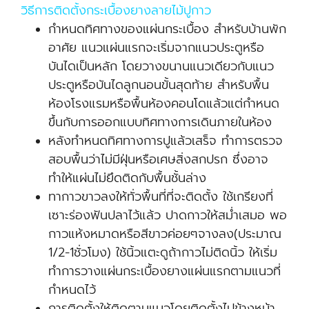
วิธีการติดตั้งกระเบื้องยางลายไม้ปูกาว
กำหนดทิศทางของแผ่นกระเบื้อง สำหรับบ้านพัก
อาศัย แนวแผ่นแรกจะเริ่มจากแนวประตูหรือ
บันไดเป็นหลัก โดยวางขนานแนวเดียวกับแนว
ประตูหรือบันไดลูกนอนขั้นสุดท้าย สำหรับพื้น
ห้องโรงแรมหรือพื้นห้องคอนโดแล้วแต่กำหนด
ขึ้นกับการออกแบบทิศทางการเดินภายในห้อง
หลังทำหนดทิศทางการปูแล้วเสร็จ ทำการตรวจ
สอบพื้นว่าไม่มีฝุ่นหรือเศษสิ่งสกปรก ซึ่งอาจ
ทำให้แผ่นไม่ยึดติดกับพื้นชั้นล่าง
ทากาวขาวลงให้ทั่วพื้นที่ที่จะติดตั้ง ใช้เกรียงที่
เซาะร่องฟันปลาไว้แล้ว ปาดกาวให้สม่ำเสมอ พอ
กาวแห้งหมาดหรือสีขาวค่อยๆจางลง(ประมาณ
1/2-1ชั่วโมง) ใช้นิ้วแตะดูถ้ากาวไม่ติดนิ้ว ให้เริ่ม
ทำการวางแผ่นกระเบื้องยางแผ่นแรกตามแนวที่
กำหนดไว้
การติดตั้งให้ติดตามแนวโดยติดตั้งไปข้างหน้า