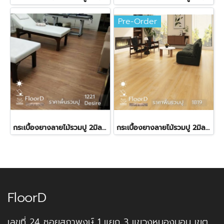
Pre-Order
กระเบื้องยางลายไม้รวมปู 2มิล Starflex-1221 Desire ราคา360บาท
กระเบื้องยางลายไม้รวมปู 2มิล Starflex-1819 ราคา 380 บาท
FloorD
เลขที่ 24 ซอยสุภาพงษ์ 1 แยก 3 แขวงหนองบอน เขต