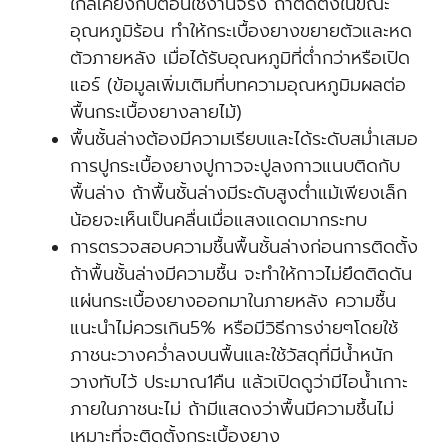
ใกล้เคียงกับตอนใช้งานจริง ถ้าติดตั้งในขณะ
อุณหภูมิร้อน ทำให้กระเบื้องยางขยายตัวและหด
ตัวภายหลัง เมื่อได้รับอุณหภูมิที่ต่ำกว่าหรือเปิด
แอร์ (ข้อมูลเพิ่มเติมที่บทความอุณหภูมิมผลต่อ
พื้นกระเบื้องยางลายไม้)
พื้นชั้นล่างต้องมีความเรียบและได้ระดับสม่ำเสมอ
การปูกระเบื้องยางปูกาวจะปูลงกาวแนบติดกับ
พื้นล่าง ถ้าพื้นชั้นล่างมีระดับสูงต่ำแม้เพียงเล็ก
น้อยจะเห็นเป็นคลื่นเมื่อแสงแดดมากระทบ
การตรวจสอบความชื้นพื้นชั้นล่างก่อนการติดตั้ง
ถ้าพื้นชั้นล่างมีความชื้น จะทำให้กาวไม่ยึดติดดัน
แผ่นกระเบื้องยางออกมาในภายหลัง ความชื้น
แนะนำไม่ควรเกิน5% หรือมีวิธีการง่ายๆโดยใช้
ภาชนะวางคว่ำลงบนพื้นและใช้วัสดุที่มีน้ำหนัก
วางทับไว้ ประมาณ1คืน แล้วเปิดดูว่ามีไอน้ำเกาะ
ภายในภาชนะไม่ ถ้ามีแสดงว่าพื้นมีความชึ้นไม่
เหมาะที่จะติดตั้งกระเบื้องยาง