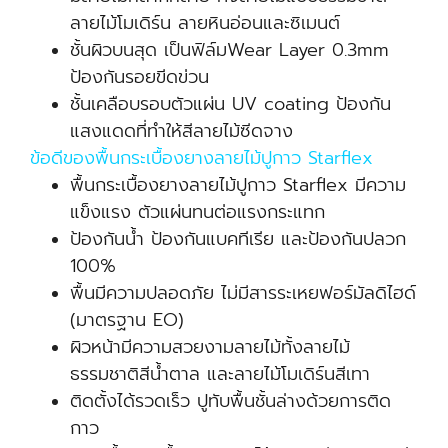
ลายไม้โมเดิร์น ลายหินอ่อนและซิเมนต์
ชั้นผิวบนสุด เป็นฟิล์มWear Layer 0.3mm
ป้องกันรอยขีดข่วน
ชั้นเคลือบรอบตัวแผ่น UV coating ป้องกัน
แสงแดดที่ทำให้สีลายไม้ซีดจาง
ข้อดีของพื้นกระเบื้องยางลายไม้ปูกาว Starflex
พื้นกระเบื้องยางลายไม้ปูกาว Starflex มีความ
แข็งแรง ตัวแผ่นทนต่อแรงกระแทก
ป้องกันน้ำ ป้องกันแบคทีเรีย และป้องกันปลวก
100%
พื้นมีความปลอดภัย ไม่มีสารระเหยฟอร์มัลดิไฮด์
(มาตรฐาน EO)
ผิวหน้ามีความสวยงามลายไม้ทั้งลายไม้
ธรรมชาติสีน้ำตาล และลายไม้โมเดิร์นสีเทา
ติดตั้งได้รวดเร็ว ปูทับพื้นชั้นล่างด้วยการติด
กาว