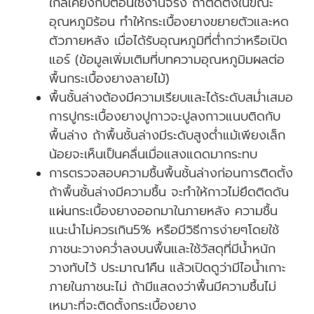
ใกล้เคียงกับตอนใช้งานจริง ถ้าติดตั้งในขณะ
อุณหภูมิร้อน ทำให้กระเบื้องยางขยายตัวและหด
ตัวภายหลัง เมื่อได้รับอุณหภูมิที่ต่ำกว่าหรือเปิด
แอร์ (ข้อมูลเพิ่มเติมที่บทความอุณหภูมิมผลต่อ
พื้นกระเบื้องยางลายไม้)
พื้นชั้นล่างต้องมีความเรียบและได้ระดับสม่ำเสมอ
การปูกระเบื้องยางปูกาวจะปูลงกาวแนบติดกับ
พื้นล่าง ถ้าพื้นชั้นล่างมีระดับสูงต่ำแม้เพียงเล็ก
น้อยจะเห็นเป็นคลื่นเมื่อแสงแดดมากระทบ
การตรวจสอบความชื้นพื้นชั้นล่างก่อนการติดตั้ง
ถ้าพื้นชั้นล่างมีความชื้น จะทำให้กาวไม่ยึดติดดัน
แผ่นกระเบื้องยางออกมาในภายหลัง ความชื้น
แนะนำไม่ควรเกิน5% หรือมีวิธีการง่ายๆโดยใช้
ภาชนะวางคว่ำลงบนพื้นและใช้วัสดุที่มีน้ำหนัก
วางทับไว้ ประมาณ1คืน แล้วเปิดดูว่ามีไอน้ำเกาะ
ภายในภาชนะไม่ ถ้ามีแสดงว่าพื้นมีความชึ้นไม่
เหมาะที่จะติดตั้งกระเบื้องยาง