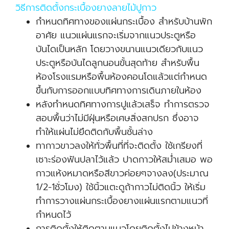
วิธีการติดตั้งกระเบื้องยางลายไม้ปูกาว
กำหนดทิศทางของแผ่นกระเบื้อง สำหรับบ้านพัก
อาศัย แนวแผ่นแรกจะเริ่มจากแนวประตูหรือ
บันไดเป็นหลัก โดยวางขนานแนวเดียวกับแนว
ประตูหรือบันไดลูกนอนขั้นสุดท้าย สำหรับพื้น
ห้องโรงแรมหรือพื้นห้องคอนโดแล้วแต่กำหนด
ขึ้นกับการออกแบบทิศทางการเดินภายในห้อง
หลังทำหนดทิศทางการปูแล้วเสร็จ ทำการตรวจ
สอบพื้นว่าไม่มีฝุ่นหรือเศษสิ่งสกปรก ซึ่งอาจ
ทำให้แผ่นไม่ยึดติดกับพื้นชั้นล่าง
ทากาวขาวลงให้ทั่วพื้นที่ที่จะติดตั้ง ใช้เกรียงที่
เซาะร่องฟันปลาไว้แล้ว ปาดกาวให้สม่ำเสมอ พอ
กาวแห้งหมาดหรือสีขาวค่อยๆจางลง(ประมาณ
1/2-1ชั่วโมง) ใช้นิ้วแตะดูถ้ากาวไม่ติดนิ้ว ให้เริ่ม
ทำการวางแผ่นกระเบื้องยางแผ่นแรกตามแนวที่
กำหนดไว้
การติดตั้งให้ติดตามแนวโดยติดตั้งไปข้างหน้า