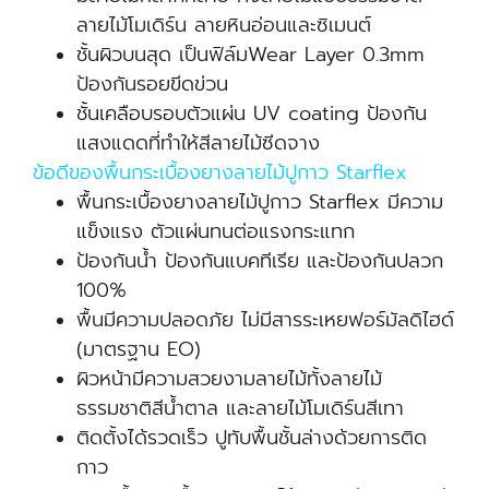
ลายไม้โมเดิร์น ลายหินอ่อนและซิเมนต์
ชั้นผิวบนสุด เป็นฟิล์มWear Layer 0.3mm
ป้องกันรอยขีดข่วน
ชั้นเคลือบรอบตัวแผ่น UV coating ป้องกัน
แสงแดดที่ทำให้สีลายไม้ซีดจาง
ข้อดีของพื้นกระเบื้องยางลายไม้ปูกาว Starflex
พื้นกระเบื้องยางลายไม้ปูกาว Starflex มีความ
แข็งแรง ตัวแผ่นทนต่อแรงกระแทก
ป้องกันน้ำ ป้องกันแบคทีเรีย และป้องกันปลวก
100%
พื้นมีความปลอดภัย ไม่มีสารระเหยฟอร์มัลดิไฮด์
(มาตรฐาน EO)
ผิวหน้ามีความสวยงามลายไม้ทั้งลายไม้
ธรรมชาติสีน้ำตาล และลายไม้โมเดิร์นสีเทา
ติดตั้งได้รวดเร็ว ปูทับพื้นชั้นล่างด้วยการติด
กาว