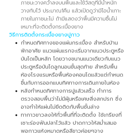
ภาชนะวางคว่ำลงบนพื้นและใช้วัสดุที่มีน้ำหนัก
วางทับไว้ ประมาณ1คืน แล้วเปิดดูว่ามีไอน้ำเกาะ
ภายในภาชนะไม่ ถ้ามีแสดงว่าพื้นมีความชึ้นไม่
เหมาะที่จะติดตั้งกระเบื้องยาง
วิธีการติดตั้งกระเบื้องยางปูกาว
กำหนดทิศทางของแผ่นกระเบื้อง สำหรับบ้าน
พักอาศัย แนวแผ่นแรกจะเริ่มจากแนวประตูหรือ
บันไดเป็นหลัก โดยวางขนานแนวเดียวกับแนว
ประตูหรือบันไดลูกนอนขั้นสุดท้าย สำหรับพื้น
ห้องโรงแรมหรือพื้นห้องคอนโดแล้วแต่กำหนด
ขึ้นกับการออกแบบทิศทางการเดินภายในห้อง
หลังทำหนดทิศทางการปูแล้วเสร็จ ทำการ
ตรวจสอบพื้นว่าไม่มีฝุ่นหรือเศษสิ่งสกปรก ซึ่ง
อาจทำให้แผ่นไม่ยึดติดกับพื้นชั้นล่าง
ทากาวขาวลงให้ทั่วพื้นที่ที่จะติดตั้ง ใช้เกรียงที่
เซาะร่องฟันปลาไว้แล้ว ปาดกาวให้สม่ำเสมอ
พอกาวแห้งหมาดหรือสีขาวค่อยๆจาง