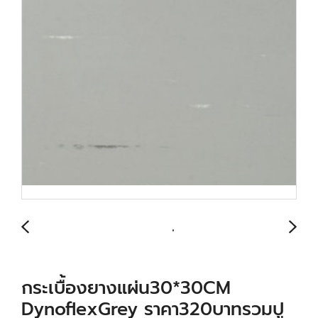
กระเบื้องยางแผ่น30*30CM
DynoflexGrey ราคา320บาทรวมปู