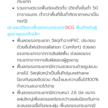
กระแทก
รวมงานตรวจพื้นก่อนติดตั้ง (ติดตั้งขั้นต่ำ 50
ตารางเมตร ต่ำกว่าพื้นที่ขั้นต่ำคิดราคาเหมาเป็น
กรณี)
คุณสมบัติของพื้นลดแรงกระแทก
SCG
พื้นสำหรับผู้
สูงอายุและเด็กเล็ก
พื้นลดแรงกระแทก วัสดุทำจากPVC ประกอบ
ด้วยชั้นโฟม(Installation Comfort) ช่วยลด
แรงกระแทกจากการสัมผัสพื้น ช่วยลดแรง
กระแทกจากการสัมผัสของผู้สูงอายุ
พื้นลดแรงกระแทกมีความสวยงามด้วยรูปแบบ
ลายไม้ วัสดุผิวหน้าเป็นชั้นPolyurethane
ป้องกันรอยขีดข่วน กันน้ำและความชื้นได้100%
ทำความสะอาดได้ง่าย
พื้นลดแรงกระแทกมีความหนา 2.6 มิล ขนาด
แผ่นใหญ่เพื่อลดรอยต่อระหว่างแผ่นป้องกันการ
สะสมของเชื้อโรคและฝุ่น พื้นลดแรงกระแทกมี