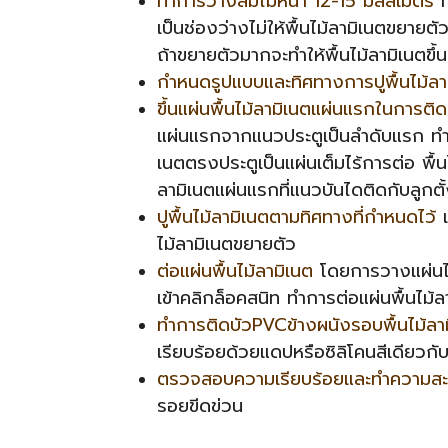
ทำการวางลิ่มไม้หนา 12-15 มิลลิเมตร
ท
เป็นช่องว่างไม่ให้พื้นไม้ลามิเนตขยายต
ถ้าขยายตัวมากจะทำให้พื้นไม้ลามิเนตขึ้น
กำหนดรูปแบบและทิศทางการปูพื้นไม้ลา
ขึ้นแผ่นพื้นไม้ลามิเนตแผ่นแรกในการติด
แผ่นแรกจากแนวประตูเป็นลำดับแรก ทำการ
เนตตรงประตูเป็นแผ่นเต็มไร้การต่อ พื้น
ลามิเนตแผ่นแรกที่แนวบันไดติดกับลูกต
ปูพื้นไม้ลามิเนตตามทิศทางที่กำหนดไว้
เ
ไม้ลามิเนตขยายตัว
ต่อแผ่นพื้นไม้ลามิเนต
โดยการวางแผ่นไม้
เข้าคลิกล็อคสนิท ทำการต่อแผ่นพื้นไม้ลา
ทำการติดบัวPVCข้างผนังรอบพื้นไม้ลา
เรียบร้อยด้วยแดปหรือซิลิโคนสีเดียวกั
ตรวจสอบความเรียบร้อยและทำความส
รอยขีดข่วน