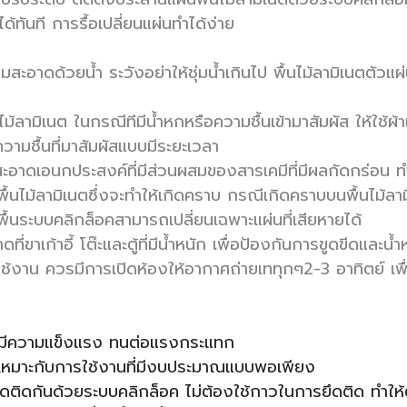
ได้ทันที การรื้อเปลี่ยนแผ่นทำได้ง่าย
สะอาดด้วยน้ำ ระวังอย่าให้ชุ่มน้ำเกินไป พื้นไม้ลามิเนตตัวแผ่
นไม้ลามิเนต ในกรณีทีมีน้ำหกหรือความชื้นเข้ามาสัมผัส ให้ใช้ผ้
ามชื้นที่มาสัมผัสแบบมีระยะเวลา
สะอาดเอนกประสงค์ที่มีส่วนผสมของสารเคมีที่มีผลกัดกร่อน ท
โดยพื้นไม้ลามิเนตซึ่งจะทำให้เกิดคราบ กรณีเกิดคราบบนพื้นไ
ป็นพื้นระบบคลิกล็อคสามารถเปลี่ยนเฉพาะแผ่นที่เสียหายได้
่ขาเก้าอี้ โต๊ะและตู้ที่มีน้ำหนัก เพื่อป้องกันการขูดขีดและน้
การใช้งาน ควรมีการเปิดห้องให้อากาศถ่ายเททุกๆ2-3 อาทิตย์ 
F) มีความแข็งแรง ทนต่อแรงกระแทก
ิง เหมาะกับการใช้งานที่มีงบประมาณแบบพอเพียง
้นยึดติดกันด้วยระบบคลิกล็อค ไม่ต้องใช้กาวในการยึดติด ทำใ