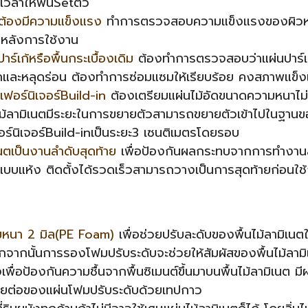
เวลาให้พื้นSetตัว
นตต้องมีความแข็งแรง
ทำการตรวจสอบความแข็งแรงของผิวหน
ตัวหลังการใช้งาน
าร์เก้หรือพื้นกระเบื้องเดิม
ต้องทำการตรวจสอบว่าแผ่นปาร์เก้
ตกและหลุดร่อน ต้องทำการซ่อมแซมให้เรียบร้อย คงสภาพแข็งแ
เฟอร์นิเจอร์Build-in
ต้องเตรียมแผ่นไม้อัดขนาดความหนาไม่น
พื้นไม้ลามิเนตมีระยะในการขยายตัวสามารถขยายตัวเข้าไปในฐาน
อร์นิเจอร์Build-inเป็นระยะ3 เซนติเมตรโดยรอบ
นตเป็นงานลำดับสุดท้าย
เพื่อป้องกันผลกระทบจากการทำงานส่วน
้งแบบแห้ง ติดตั้งได้รวดเร็วสามารถวางเป็นการสุดท้ายก่อนใช้
มหนา 2 มิล(PE Foam)
เพื่อช่วยปรับละดับของพื้นไม้ลามิเนต
อกจากนั้นการรองโฟมปรับระดับจะช่วยให้สัมผัสของพื้นไม้ล
างเพื่อป้องกันความชื้นจากพื้นซิเมนต์ขึ้นมาบนพื้นไม้ลามิเนต ม
รอยต่อของแผ่นโฟมปรับระดับด้วยเทปกาว