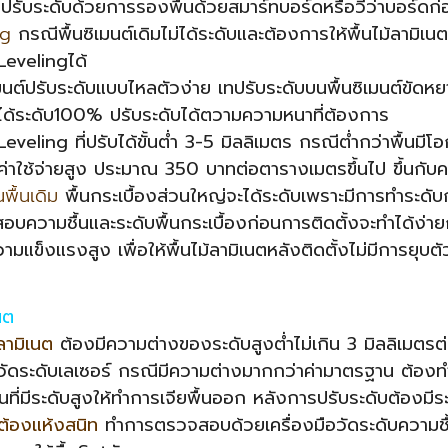
รับระดับด้วยการรองพื้นด้วยสมาร์ทบอร์ดหรือวีว่าบอร์ดก่อน
ing
กรณีพื้นซิเมนต์เดิมไม่ได้ระดับและต้องการให้พื้นไม้ลาม
 Levelingได้
มนต์ปรับระดับแบบไหลตัวง่าย เทปรับระดับบนพื้นซิเมนต์ขัดหยา
นได้ระดับ100% ปรับระดับได้ตวามความหนาที่ต้องการ
veling ที่ปรับได้ขั้นต่ำ 3-5 มิลลิเมตร กรณีต่ำกว่าพื้นมี
มีค่าใช้จ่ายสูง ประมาณ 350 บาทต่อตารางเมตรขึ้นไป ขึ้นกั
นพื้นเดิม
พื้นกระเบื้องส่วนใหญ่จะได้ระดับเพราะมีการทำระดับก
บความชื้นและระดับพื้นกระเบื้องก่อนการติดตั้งจะทำได้ง่ายก
วามแข็งแรงสูง เพื่อให้พื้นไม้ลามิเนตหลังติดตั้งไม่มีการยุบตัว
เนต
้ลามิเนต
ต้องมีความต่างของระดับสูงต่ำไม่เกิน 3 มิลลิเม
ัววัดระดับเลเซอร์ กรณีมีความต่างมากกว่าค่ามาตรฐาน ต้องทำก
ื้นที่มีระดับสูงให้ทำการเจียพื้นออก หลังการปรับระดับต้องมี
ตต้องแห้งสนิท
ทำการตรวจสอบด้วยเครื่องมือวัดระดับความชื