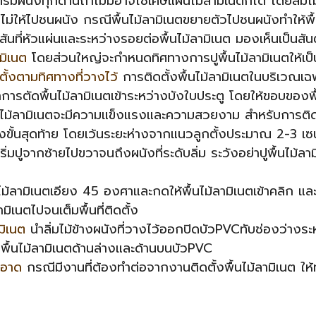
ี่ริมผนังทุกด้านถ้าไม่มีอาจใช้เศษแผ่นไม้ลามิเนตก็ได้ โดยลิ่มไม้
ัวไม่ให้ไปชนผนัง กรณีพื้นไม้ลามิเนตขยายตัวไปชนผนังทำให้พื้น
สันที่หัวแผ่นและระหว่างรอยต่อพื้นไม้ลามิเนต มองเห็นเป็นสัน
มิเนต
โดยส่วนใหญ่จะกำหนดทิศทางการปูพื้นไม้ลามิเนตให้เป
ตั้งตามทิศทางที่วางไว้
การติดตั้งพื้นไม้ลามิเนตในบริเวณเฉพา
ตัดพื้นไม้ลามิเนตเข้าระหว่างบังใบประตู โดยให้ขอบของพื้นไ
ไม้ลามิเนตจะมีความแข็งแรงและความสวยงาม สำหรับการติดตั้งพื
ั้งขั้นสุดท้าย โดยเว้นระยะห่างจากแนวลูกตั้งประมาณ 2-3 เซ
ริ่มปูจากซ้ายไปขวาจนถึงผนังที่ระดับลิ่ม ระวังอย่าปูพื้นไม้ล
ลามิเนตเอียง 45 องศาและกดให้พื้นไม้ลามิเนตเข้าคลิก และต
มิเนตไปจนเต็มพื้นที่ติดตั้ง
มิเนต
นำลิ่มไม้ข้างผนังที่วางไว้ออกปิดบัวPVCทับช่องว่างระ
บพื้นไม้ลามิเนตด้านล่างและด้านบนบัวPVC
ะอาด
กรณีมีงานที่ต้องทำต่อจากงานติดตั้งพื้นไม้ลามิเนต ใ