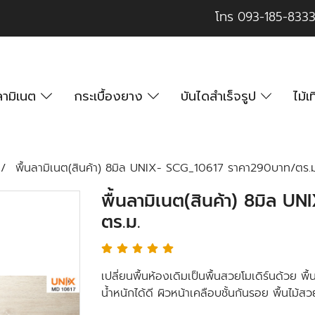
โทร
093-185-833
นลามิเนต
กระเบื้องยาง
บันไดสำเร็จรูป
ไม้
พื้นลามิเนต(สินค้า) 8มิล UNIX- SCG_10617 ราคา290บาท/ตร.ม
พื้นลามิเนต(สินค้า) 8มิล 
ตร.ม.
เปลี่ยนพื้นห้องเดิมเป็นพื้นสวยโมเดิร์นด้วย
น้ำหนักได้ดี ผิวหน้าเคลือบชั้นกันรอย พื้นไม้ส