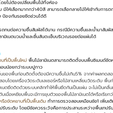
ดยไม่ต้องเปลี่ยนพื้นไม้ทั้งห้อง
ม มีให้เลือกมากกว่า40สี สามารถเลือกลายไม้ให้เข้ากับการ
์ม ป้องกันรอยขีดข่วนได้ดี
ารถทนต่อความชื้นสัมผัสได้นาน กรณีมีความชื้นและน้ำมาสัมผัส
้ลามิเนตบวมน้ำและขึ้นสันตะเข็บบริเวณรอยต่อแผ่นได้
ต
บที่เป็นพื้นใหม่
พื้นไม้ลามิเนตสามารถติดตั้งบนพื้นซิเมนต์ข
นตอนน้อยกว่าระบบปูกาว
้นของพื้นก่อนติดตั้งต้องมีความชื้นไม่เกิน5% จากค่าผลทดสอบ
โดยเครื่องวัดระดับเลเซอร์หรือไม้สามเหลี่ยมวัดระดับ พื้นก่
มิเนตยึดติดด้วยระบบคลิกทำให้พื้นยึดกันเป็นแผ่น จะไม่เป็นคลื
ะดับเมื่อเหยียบพื้นจะมีการยุบตัวของพื้นไม้ลามิเนตได้หรือเรียกว
หรือขัดหยาบที่เป็นพื้นเดิม
ทำการตรวจสอบเหมือนข้อ1 เพิ่มเติม
รับระดับ โดยมีข้อควรระวังคือการประสานระหว่างพื้นเทปรับ