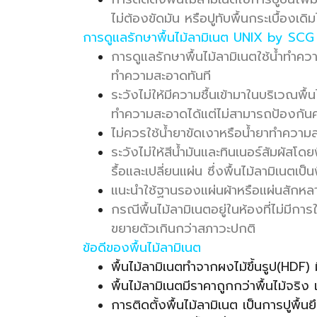
ไม่ต้องขัดมัน หรือปูทับพื้นกระเบื้องเดิม
การดูแลรักษาพื้นไม้ลามิเนต UNIX by SCG
การดูแลรักษาพื้นไม้ลามิเนตใช้น้ำทำความ
ทำความสะอาดทันที
ระวังไม่ให้มีความชื้นเข้ามาในบริเวณพื้
ทำความสะอาดได้แต่ไม่สามารถป้องกันคว
ไม่ควรใช้น้ำยาขัดเงาหรือน้ำยาทำความ
ระวังไม่ให้สีน้ำมันและทินเนอร์สัมผัส
รื้อและเปลี่ยนแผ่น ซึ่งพื้นไม้ลามิเนตเ
แนะนำใช้ฐานรองแผ่นผ้าหรือแผ่นสักหลาดที
กรณีพื้นไม้ลามิเนตอยู่ในห้องที่ไม่มี
ขยายตัวเกินกว่าสภาวะปกติ
ข้อดีของพื้นไม้ลามิเนต
พื้นไม้ลามิเนตทำจากผงไม้ขึ้นรูป(HD
พื้นไม้ลามิเนตมีราคาถูกกว่าพื้นไม้จร
การติดตั้งพื้นไม้ลามิเนต เป็นการปูพื