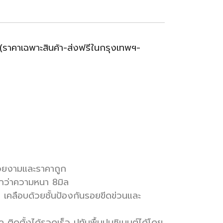
(ราคาเฉพาะสินค้า-ส่งฟรีในกรุงเทพฯ-
สวยงามและราคาถูก
กกว่าความหนา 8มิล
เคลือบด้วยชั้นป้องกันรอยขีดข่วนและ
ติดตั้งได้รวดเร็ว ปูทับพื้นปูนซิเมนต์ได้โดย