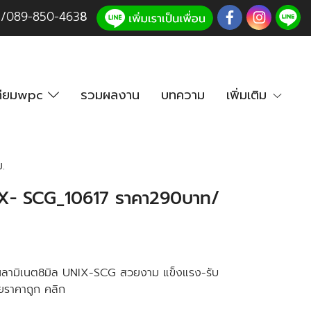
3
/
089-850-46
3
8
เทียมwpc
รวมผลงาน
บทความ
เพิ่มเติม
.
UNIX- SCG_10617 ราคา290บาท/
 พื้นลามิเนต8มิล UNIX-SCG สวยงาม แข็งแรง-รับ
วยราคาถูก คลิก