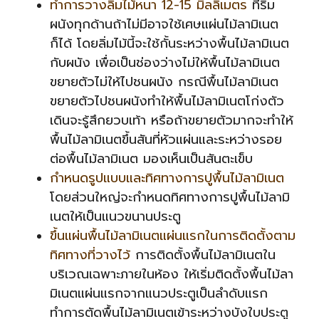
ทำการวางลิ่มไม้หนา 12-15 มิลลิเมตร
ที่ริม
ผนังทุกด้านถ้าไม่มีอาจใช้เศษแผ่นไม้ลามิเนต
ก็ได้ โดยลิ่มไม้นี้จะใช้กั้นระหว่างพื้นไม้ลามิเนต
กับผนัง เพื่อเป็นช่องว่างไม่ให้พื้นไม้ลามิเนต
ขยายตัวไม่ให้ไปชนผนัง กรณีพื้นไม้ลามิเนต
ขยายตัวไปชนผนังทำให้พื้นไม้ลามิเนตโก่งตัว
เดินจะรู้สึกยวบเท้า หรือถ้าขยายตัวมากจะทำให้
พื้นไม้ลามิเนตขึ้นสันที่หัวแผ่นและระหว่างรอย
ต่อพื้นไม้ลามิเนต มองเห็นเป็นสันตะเข็บ
กำหนดรูปแบบและทิศทางการปูพื้นไม้ลามิเนต
โดยส่วนใหญ่จะกำหนดทิศทางการปูพื้นไม้ลามิ
เนตให้เป็นแนวขนานประตู
ขึ้นแผ่นพื้นไม้ลามิเนตแผ่นแรกในการติดตั้งตาม
ทิศทางที่วางไว้
การติดตั้งพื้นไม้ลามิเนตใน
บริเวณเฉพาะภายในห้อง ให้เริ่มติดตั้งพื้นไม้ลา
มิเนตแผ่นแรกจากแนวประตูเป็นลำดับแรก
ทำการตัดพื้นไม้ลามิเนตเข้าระหว่างบังใบประตู