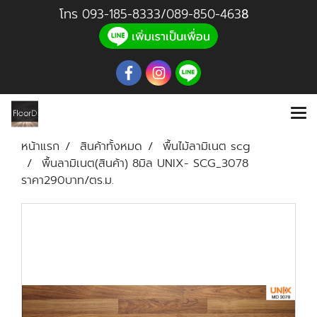
โทร
093-185-8333
/
089-850-46
3
8
หน้าแรก
สินค้าทั้งหมด
พื้นไม้ลามิเนต scg
พื้นลามิเนต(สินค้า) 8มิล UNIX- SCG_3078
ราคา290บาท/ตร.ม.