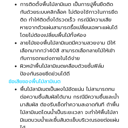
การติดตั้งพื้นไม้ลามิเนต เป็นการปูพื้นยึดติด
กันด้วยระบบคลิกล็อค ไม่ต้องใช้กาวในการยึด
ติด ทำให้ติดตั้งได้รวดเร็ว กรณีมีความเสีย
หายจากตัวแผ่นสามารถรื้อเปลี่ยนเฉพาะแผ่นได้
โดยไม่ต้องเปลี่ยนพื้นไม้ทั้งห้อง
ลายไม้ของพื้นไม้ลามิเนตมีความสวยงาม มีให้
เลือกมากกว่า40สี สามารถเลือกลายไม้ให้เข้า
กับการตกแต่งภายในได้ง่าย
ผิวหน้าพื้นไม้ลามิเนตเคลือบด้วยชั้นฟิล์ม
ป้องกันรอยขีดข่วนได้ดี
ข้อเสียของพื้นไม้ลามิเนต
พื้นไม้ลามิเนตเป็นผงไม้อัดแน่น ไม่สามารถทน
ต่อความชื้นสัมผัสได้นาน กรณีมีความชื้นและน้ำ
มาสัมผัส ต้องรีบเช็ดทำความสะอาดทันที ถ้าพื้น
ไม้ลามิเนต
โดนน้ำเป็นระยะเวลา จะทำให้พื้นไม้ลา
มิเนตบวมน้ำและขึ้นสันตะเข็บบริเวณรอยต่อแผ่น
ได้