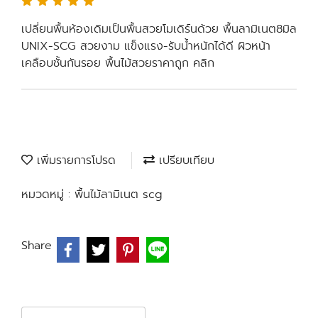
เปลี่ยนพื้นห้องเดิมเป็นพื้นสวยโมเดิร์นด้วย พื้นลามิเนต8มิล
UNIX-SCG สวยงาม แข็งแรง-รับน้ำหนักได้ดี ผิวหน้า
เคลือบชั้นกันรอย พื้นไม้สวยราคาถูก คลิก
เพิ่มรายการโปรด
เปรียบเทียบ
หมวดหมู่ :
พื้นไม้ลามิเนต scg
Share