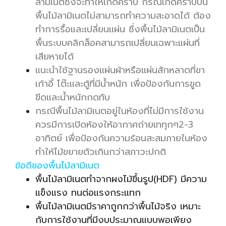
ลามิเนตซึ่งจะทำให้เกิดคราบ กรณีเกิดคราบบน
พื้นไม้ลามิเนตไม่สามารถทำความสะอาดได้ ต้อง
ทำการรื้อและเปลี่ยนแผ่น ซึ่งพื้นไม้ลามิเนตเป็น
พื้นระบบคลิกล็อคสามารถเปลี่ยนเฉพาะแผ่นที่
เสียหายได้
แนะนำใช้ฐานรองแผ่นผ้าหรือแผ่นสักหลาดที่ขา
เก้าอี้ โต๊ะและตู้ที่มีน้ำหนัก เพื่อป้องกันการขูด
ขีดและน้ำหนักกดทับ
กรณีพื้นไม้ลามิเนตอยู่ในห้องที่ไม่มีการใช้งาน
ควรมีการเปิดห้องให้อากาศถ่ายเททุกๆ2-3
อาทิตย์ เพื่อป้องกันความร้อนสะสมภายในห้อง
ทำให้ไม้ขยายตัวเกินกว่าสภาวะปกติ
ข้อดีของพื้นไม้ลามิเนต
พื้นไม้ลามิเนตทำจากผงไม้ขึ้นรูป(HDF) มีความ
แข็งแรง ทนต่อแรงกระแทก
พื้นไม้ลามิเนตมีราคาถูกกว่าพื้นไม้จริง เหมาะ
กับการใช้งานที่มีงบประมาณแบบพอเพียง