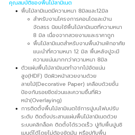
คุณสมบัติของพื้นไม้ลามิเนต
พื้นไม้ลามิเนตมีความหนา 8มิลและ12มิล
สำหรับงานโครงการคอนโดและบ้าน
จัดสรร นิยมใช้พื้นไม้ลามิเนตที่ความหนา
8 มิล เนื่องจากสวยงามและราคาถูก
พื้นไม้ลามิเนตสำหรับงานพื้นบ้านพักอาศัย
แนะนำที่ความหนา 12 มิล พื้นหลังปูจะมี
ความแน่นมากกว่าความหนา 8มิล
ตัวแผ่นพื้นไม้ลามิเนตทำจากไม้อัดแน่น
สูง(HDF) ปิด
ผิวหน้าสวยงามด้วย
ลายไม้(Decorative Paper) เคลือบด้วยชั้น
ป้องกันรอยขีดข่วนและความชื้นที่ผิว
หน้า(Overlaying)
การติดตั้งพื้นไม้ลามิเนตใช้การปูบนโฟมปรับ
ระดับ ติดตั้งประสานแผ่นพื้นไม้ลามิเนตด้วย
ระบบคลิกล็อค ติดตั้งได้รวดเร็ว ปูทับพื้นปูนซิ
เมนต์ได้โดยไม่ต้องขัดมัน หรือปูทับพื้น