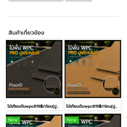
สินค้าเกี่ยวข้อง
ไม้เทียมตันwpc819฿/ท่อน(ปูฟรี) พื้นไม้เทียมทนแดดฝน15ปี
ไม้เทียมตันwpc819฿/ท่อน(ปูฟรี) พื้นไม้เทียมทนแดดฝน15ปี(copy)
New
New