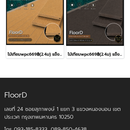
ไม้เทียมwpc669฿(2.4ม) แข็งแรงสูงสุด ทนแดดทนฝน15ปี+
ไม้เทียมwpc669฿(2.4ม) แข็งแรงสูงสุด ทนแดดทนฝน15ปี+
FloorD
เลขที่ 24 ซอยสุภาพงษ์ 1 แยก 3 แขวงหนองบอน เขต
ประเวศ กรุงเทพมหานคร 10250
โทร
093-185-8333
,
089-850-4638