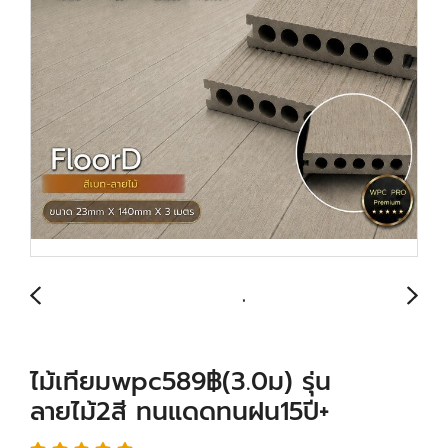
ไม้เทียมwpc589฿(3.0ม) รุ่น
ลายไม้2สี ทนแดดทนฝน15ปี+