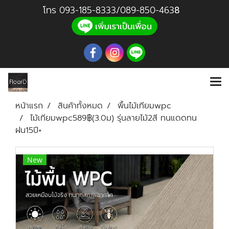
โทร
093-185-8333
/
089-850-46
3
8
หน้าแรก
สินค้าทั้งหมด
พื้นไม้เทียมwpc
ไม้เทียมwpc589฿(3.0ม) รุ่นลายไม้2สี ทนแดดทน
ฝน15ปี+
New