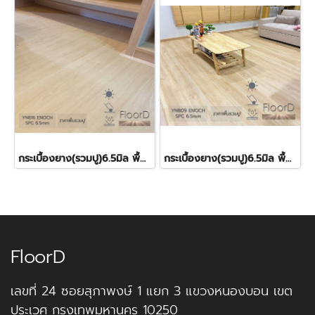
กระเบื้องยาง(รวมปู)6.5มิล พื้นspcลายไม้(YN816) 520฿/ตร.ม.
กระเบื้องยาง(รวมปู)6.5มิล พื้นspcลายไม้(YN809) 520฿/ตร.ม.
FloorD
เลขที่ 24 ซอยสุภาพงษ์ 1 แยก 3 แขวงหนองบอน เขต
ประเวศ กรุงเทพมหานคร 10250