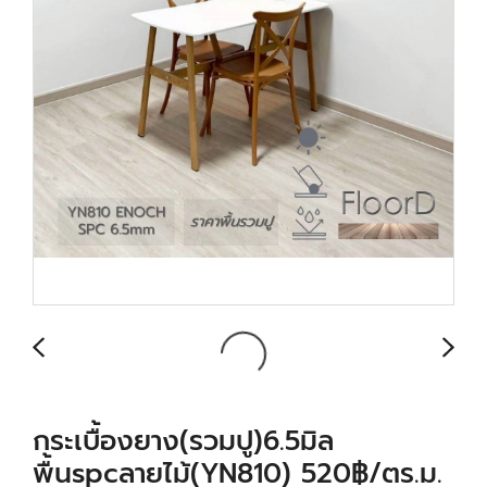
กระเบื้องยาง(รวมปู)6.5มิล
พื้นspcลายไม้(YN810) 520฿/ตร.ม.