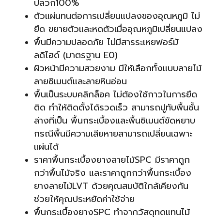
ปลวก100%
ตัวแผ่นทนต่อการเปลี่ยนแปลงของอุณหภูมิ ไม่
ยืด ขยายตัวและหดตัวเมื่ออุณหภูมิเปลี่ยนแปลง
พื้นมีความปลอดภัย ไม่มีสารระเหยฟอร์มั
ลดิไฮด์ (มาตรฐาน E0)
ผิวหน้ามีความสวยงาม มีให้เลือกทั้งแบบลายไม้
ลายซิเมนต์และลายหินอ่อน
พื้นเป็นระบบคลิกล็อค ไม่ต้องใช้กาวในการยึด
ติด ทำให้ติดตั้งได้รวดเร็ว สามารถปูทับพื้นชั้น
ล่างที่เป็น พื้นกระเบื้องและพื้นซิเมนต์ขัดหยาบ
กรณีพื้นมีความเสียหายสามารถเปลี่ยนเฉพาะ
แผ่นได้
ราคาพื้นกระเบื้องยางลายไม้SPC มีราคาถูก
กว่าพื้นไม้จริง และราคาถูกกว่าพื้นกระเบื้อง
ยางลายไม้LVT ด้วยคุณสมบัติใกล้เคียงกัน
ช่วยให้คุณประหยัดค่าใช้จ่าย
พื้นกระเบื้องยางSPC ทำจากวัสดุทดแทนไม้