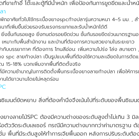
ขาเก้าอี้ โต๊ะและตู้ที่มีน้ำหนัก เพื่อป้องกันการขูดขีดและน้ำห
ปลา
นพักอาศัยทั่วไปใช้กระเบื้องยางspcก้างปลารุ่นความหนา 4–5 มม. , ส
ที่เพิ่มขึ้นช่วยรองรับแรงกระแทกและรับน้ำหนักได้ดี
ยิ่งชั้นกันรอยสูง ยิ่งทนต่อรอยขีดข่วน ชั้นกันรอยขีดข่วนมาตรฐาน
งขึ้น เหมาะกับพื้นสำนักงาน และบ้านที่ต้องการความสวยงามในระยะยาว
ข้ากับบรรยากาศ ที่ต้องการ โทนสีอ่อน: เพิ่มความโปร่ง โล่ง สบายตา
งยาง spc ลายก้างปลา เป็นรูปแบบพื้นที่ต้องใช้ความละเอียดในการตัด
ณ 15-18% บวกเพิ่มจากพื้นที่ติดตั้งจริง
งที่มีความชำนาญในการติดตั้งพื้นกระเบื้องยางลายก้างปลา เพื่อให้กา
ช้งานได้ยาวนานโดยไม่หลุดร่อน
SPC
เมนต์ขัดหยาบ สิ่งที่ต้องคำนึงจึงเน้นไปที่ระดับของพื้นซิเมนต์
บื้องยางลายไม้SPC ต้องมีความต่างของระดับสูงต่ำไม่เกิน 3
ือตัววัดระดับเลเซอร์ กรณีมีความต่างมากกว่าค่ามาตรฐาน ต้องท
่ม พื้นที่มีระดับสูงให้ทำการเจียพื้นออก หลังการปรับระดับต้