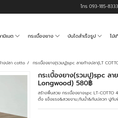
โทร
093-185-833
นลามิเนต
กระเบื้องยาง
บันไดสำเร็จรูป
ไม้
ก้างปลา cotto
กระเบื้องยาง(รวมปู)spc ลายก้างปลา(LT CO
กระเบื้องยาง(รวมปู)spc ล
Longwood) 580฿
สร้างพื้นสวย กระเบื้องยางspc LT-COTTO 4
ตั้ง แข็งแรง&สวยงาม,กันน้ำ&กันปลวก ปูทับพื้