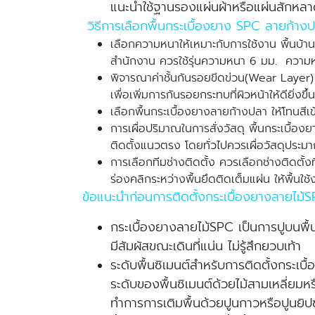
แนะนำใช้ฐานรองแผ่นผ้าหรือแผ่นสักหลาดที่
วิธีการเลือกพื้นกระเบื้องยาง SPC ลายก้าง
เลือกความหนาให้เหมาะกับการใช้งาน พื้นบ้า
สำนักงาน ควรใช้รุ่นความหนา 6 มม. ความหนา
พิจารณาค่าชั้นกันรอยขีดข่วน(Wear Layer) 
เพื่อเพิ่มการกันรอยกระทบที่ผิวหน้าให้ดียิ่
เลือกพื้นกระเบื้องยางลายก้างปลา ให้โทนสีเ
การเผื่อปริมาณในการสั่งวัสดุ พื้นกระเบื้อ
ติดตั้งแนวตรง โดยทั่วไปควรเผื่อวัสดุประมา
การเลือกทีมช่างติดตั้ง ควรเลือกช่างติดตั้
ร่องคลิกระหว่างพื้นยึดติดเต็มแผ่น ให้พื้นใ
ข้อแนะนำก่อนการติดตั้งกระเบื้องยางลายไม้
กระเบื้องยางลายไม้SPC เป็นการปูบนพื้นซิ
มีสัมผัสขณะเดินที่แน่น ไม่รู้สึกยวบเท้า
ระดับพื้นซิเมนต์สำหรับการติดตั้งกระเ
ระดับของพื้นซิเมนต์ด้วยไม้สามเหลี่ยมหร
ทำการการเติมพื้นด้วยปูนกาวหรือปูนยิปซั