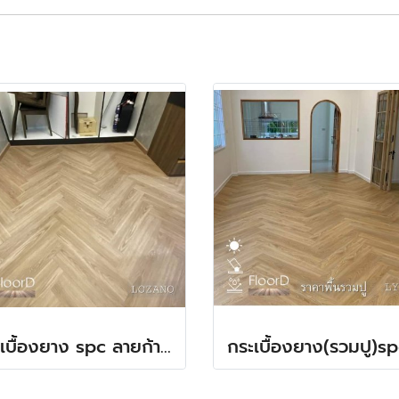
กระเบื้องยาง spc ลายก้างปลา(LT COTTO-Lozano) 380฿(สินค้า)