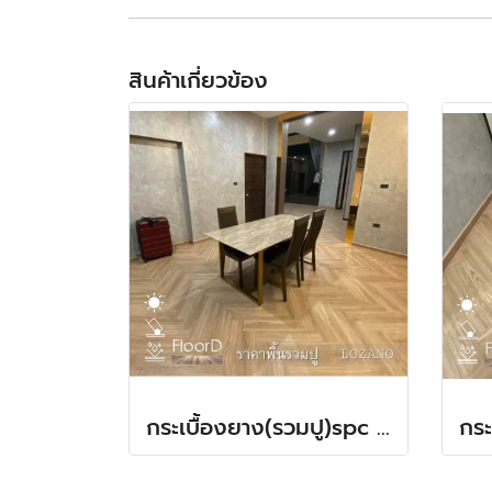
สินค้าเกี่ยวข้อง
กระเบื้องยาง(รวมปู)spc ลายก้างปลา(LT COTTO-Lozano) 580฿