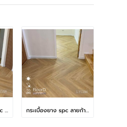
กระเบื้องยาง(รวมปู)spc ลายก้างปลา(LT COTTO-Lycan) 580฿
กระเบื้องยาง spc ลายก้างปลา(LT COTTO-Lycan) 380฿(สินค้า)