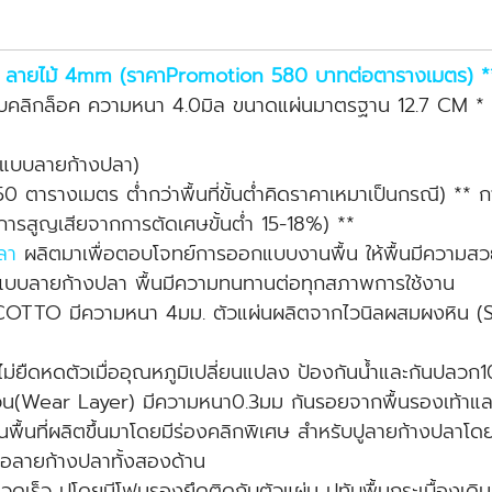
 ลายไม้ 4mm (ราคาPromotion 580 บาทต่อตารางเมตร) **
ะบบคลิกล็อค ความหนา 4.0มิล ขนาดแผ่นมาตรฐาน 12.7 CM 
m
ปูแบบลายก้างปลา)
 50 ตารางเมตร ต่ำกว่าพื้นที่ขั้นต่ำคิดราคาเหมาเป็นกรณี) ** ก
การสูญเสียจากการตัดเศษขั้นต่ำ 15-18%) **
ปลา
ผลิตมาเพื่อตอบโจทย์การออกแบบงานพื้น ให้พื้นมีความสวย
้งแบบลายก้างปลา พื้นมีความทนทานต่อทุกสภาพการใช้งาน
 COTTO มีความหนา 4มม. ตัวแผ่นผลิตจากไวนิลผสมผงหิน (
ไม่ยืดหดตัวเมื่ออุณหภูมิเปลี่ยนแปลง ป้องกันน้ำและกันปลว
ีดข่วน(Wear Layer) มีความหนา0.3มม กันรอยจากพื้นรองเท้าแ
ื้นที่ผลิตขึ้นมาโดยมีร่องคลิกพิเศษ สำหรับปูลายก้างปลาโดยเ
ต่อลายก้างปลาทั้งสองด้าน
รวดเร็ว ปูโดยมีโฟมรองยึดติดกับตัวแผ่น ปูทับพื้นกระเบื้องเดิ