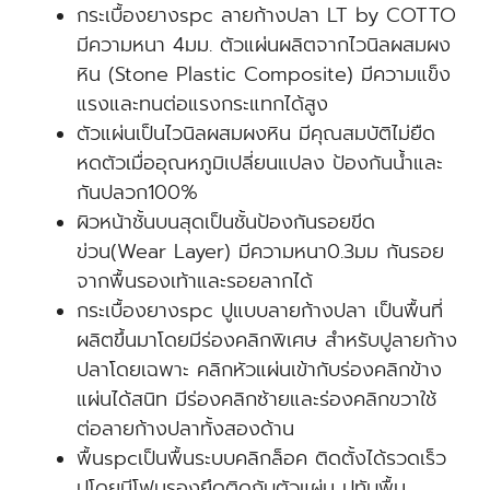
กระเบื้องยางspc ลายก้างปลา LT by COTTO
มีความหนา 4มม. ตัวแผ่นผลิตจากไวนิลผสมผง
หิน (Stone Plastic Composite) มีความแข็ง
แรงและทนต่อแรงกระแทกได้สูง
ตัวแผ่นเป็นไวนิลผสมผงหิน มีคุณสมบัติไม่ยืด
หดตัวเมื่ออุณหภูมิเปลี่ยนแปลง ป้องกันน้ำและ
กันปลวก100%
ผิวหน้าชั้นบนสุดเป็นชั้นป้องกันรอยขีด
ข่วน(Wear Layer) มีความหนา0.3มม กันรอย
จากพื้นรองเท้าและรอยลากได้
กระเบื้องยางspc ปูแบบลายก้างปลา เป็นพื้นที่
ผลิตขึ้นมาโดยมีร่องคลิกพิเศษ สำหรับปูลายก้าง
ปลาโดยเฉพาะ คลิกหัวแผ่นเข้ากับร่องคลิกข้าง
แผ่นได้สนิท มีร่องคลิกซ้ายและร่องคลิกขวาใช้
ต่อลายก้างปลาทั้งสองด้าน
พื้นspcเป็นพื้นระบบคลิกล็อค ติดตั้งได้รวดเร็ว
ปูโดยมีโฟมรองยึดติดกับตัวแผ่น ปูทับพื้น