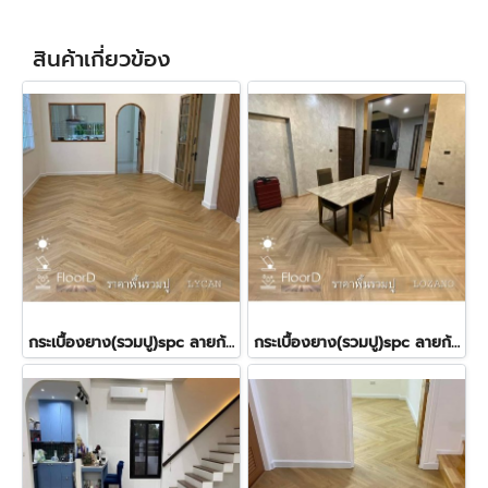
สินค้าเกี่ยวข้อง
กระเบื้องยาง(รวมปู)spc ลายก้างปลา(LT COTTO-Lycan) 580฿
กระเบื้องยาง(รวมปู)spc ลายก้างปลา(LT COTTO-Lozano) 580฿