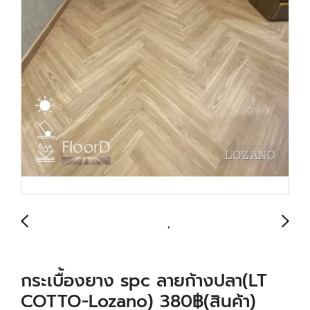
กระเบื้องยาง spc ลายก้างปลา(LT
COTTO-Lozano) 380฿(สินค้า)