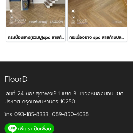
กระเบื้องยาง(รวมปู)spc ลายก้างปลา(LT COTTO-Lagoon) 580฿
กระเบื้องยาง spc ลายก้างปลา(LT COTTO-Lycan) 380฿(สินค้า)
FloorD
เลขที่ 24 ซอยสุภาพงษ์ 1 แยก 3 แขวงหนองบอน เขต
ประเวศ กรุงเทพมหานคร 10250
โทร
093-185-8333
,
089-850-4638