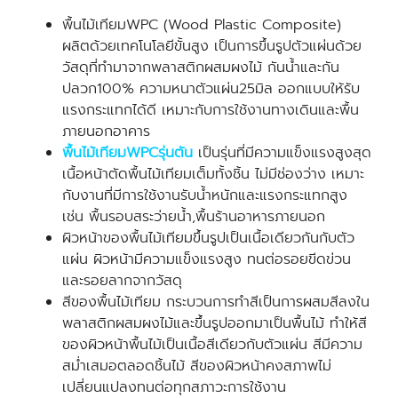
พื้นไม้เทียมWPC (Wood Plastic Composite)
ผลิตด้วยเทคโนโลยีขั้นสูง เป็นการขึ้นรูปตัวแผ่นด้วย
วัสดุที่ทำมาจากพลาสติกผสมผงไม้ กันน้ำและกัน
ปลวก100% ความหนาตัวแผ่น25มิล ออกแบบให้รับ
แรงกระแทกได้ดี เหมาะกับการใช้งานทางเดินและพื้น
ภายนอกอาคาร
พื้นไม้เทียมWPCรุ่นตัน
เป็นรุ่นที่มีความแข็งแรงสูงสุด
เนื้อหน้าตัดพื้นไม้เทียมเต็มทั้งชิ้น ไม่มีช่องว่าง เหมาะ
กับงานที่มีการใช้งานรับน้ำหนักและแรงกระแทกสูง
เช่น พื้นรอบสระว่ายน้ำ,พื้นร้านอาหารภายนอก
ผิวหน้าของพื้นไม้เทียมขึ้นรูปเป็นเนื้อเดียวกันกับตัว
แผ่น ผิวหน้ามีความแข็งแรงสูง ทนต่อรอยขีดข่วน
และรอยลากจากวัสดุ
สีของพื้นไม้เทียม กระบวนการทำสีเป็นการผสมสีลงใน
พลาสติกผสมผงไม้และขึ้นรูปออกมาเป็นพื้นไม้ ทำให้สี
ของผิวหน้าพื้นไม้เป็นเนื้อสีเดียวกับตัวแผ่น สีมีความ
สม่ำเสมอตลอดชิ้นไม้ สีของผิวหน้าคงสภาพไม่
เปลี่ยนแปลงทนต่อทุกสภาวะการใช้งาน