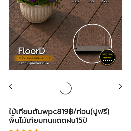
ไม้เทียมตันwpc819฿/ท่อน(ปูฟรี)
พื้นไม้เทียมทนแดดฝน15ปี