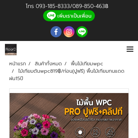
โทร
093-185-8333
/
089-850-46
3
8
หน้าแรก
สินค้าทั้งหมด
พื้นไม้เทียมwpc
ไม้เทียมตันwpc819฿/ท่อน(ปูฟรี) พื้นไม้เทียมทนแดด
ฝน15ปี