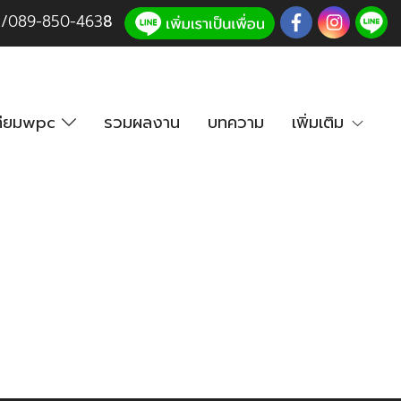
3
/
089-850-46
3
8
เทียมwpc
รวมผลงาน
บทความ
เพิ่มเติม