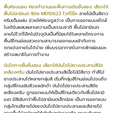
พื้นห้องนอน ห้องทำงานและพื้นทางเดินชั้นสอง เลือกใช้
พื้นไม้ลามิเนต 8มิล MD10623 ไวท์โอ๊ค
ลายไม้เป็นสีขาว
ครีมเต็มแผ่น ช่วยให้ห้องดูสว่าง เป็นการออกแบบสไตล์
โมเดิร์นผสมผสานความเป็นธรรมชาติ พื้นไม้ลามิเนต
ลายไม้ไวท์โอีคในปัจจุบันเป็นที่นิยมใช้ในหลายโครงการ
พื้นสีโทนอ่อนสวยงามสามารถออกแบบเข้ากับการ
ตกแต่งภายในได้ง่าย เพิ่มบรรยากาศในการพักผ่อนและ
สร้างสมาธิในการทำงาน
บันไดทางขึ้นชั้นสอง เลือกใช้บันไดไม้ยางประสานสีบีช
เหลืองครีม
บันไดไม้ยางประสานสีเนื้อไม้มีสีขาว ทำสีไม้
ยางประสานได้หลายกลุ่มสี เริ่มที่กลุ่มสีโทนอ่อนไปจนถึง
กลุ่มสีโทนเข้มสีวอลนัทดำ บันไดไม้ยางประสานสีบีช
เหลืองครีม ถูกออกแบบให้เป็นสีโทนเดียวกับพื้นไม้ลามิ
เนต มีสีเข้มกว่าพื้นไม้ลามิเนตเล็กน้อย เป็นการออกแบบ
กลุ่มโทนสีลายไม้ของบันไดไม้ยางประสานและสีลายไม้
ของพื้นไม้ลามิเนตให้เข้ากันอย่างลงตัว เหมาะกับการ