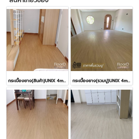
สินค้าเกี่ยวข้อง
กระเบื้องยาง(สินค้า)UNIX 4mm SPC Golden SP115 ราคา380฿
กระเบื้องยาง(รวมปู)UNIX 4mm SPC Bone SP114 480฿