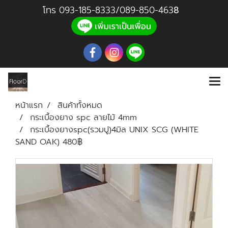
โทร
093-185-8333
/
089-850-46
3
8
หน้าแรก
สินค้าทั้งหมด
กระเบื้องยาง spc ลายไม้ 4mm
กระเบื้องยางspc(รวมปู)4มิล UNIX SCG (WHITE
SAND OAK) 480฿