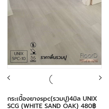
กระเบื้องยางspc(รวมปู)4มิล UNIX
SCG (WHITE SAND OAK) 480฿