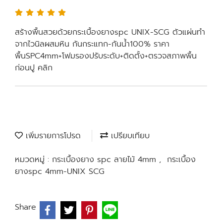
สร้างพื้นสวยด้วยกระเบื้องยางspc UNIX-SCG ตัวแผ่นทำ
จากไวนิลผสมหิน กันกระแทก-กันน้ำ100% ราคา
พื้นSPC4mm+โฟมรองปรับระดับ+ติดตั้ง+ตรวจสภาพพื้น
ก่อนปู คลิก
เพิ่มรายการโปรด
เปรียบเทียบ
หมวดหมู่ :
กระเบื้องยาง spc ลายไม้ 4mm
,
กระเบื้อง
ยางspc 4mm-UNIX SCG
Share