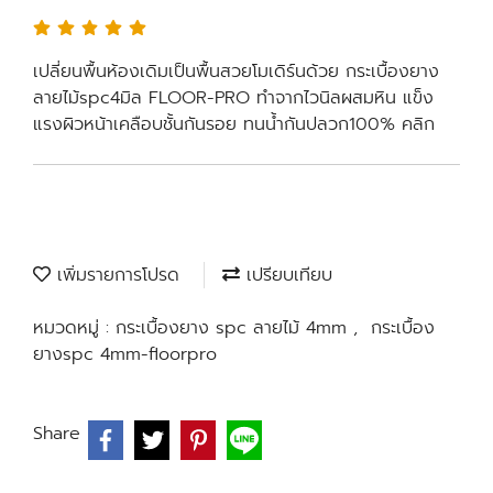
เปลี่ยนพื้นห้องเดิมเป็นพื้นสวยโมเดิร์นด้วย กระเบื้องยาง
ลายไม้spc4มิล FLOOR-PRO ทำจากไวนิลผสมหิน แข็ง
แรงผิวหน้าเคลือบชั้นกันรอย ทนน้ำกันปลวก100% คลิก
เพิ่มรายการโปรด
เปรียบเทียบ
หมวดหมู่ :
กระเบื้องยาง spc ลายไม้ 4mm
,
กระเบื้อง
ยางspc 4mm-floorpro
Share