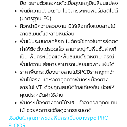
ยืด ขยายตัวและหดตัวเมื่ออุณหภูมิเปลี่ยนแปลง
พื้นมีความปลอดภัย ไม่มีสารระเหยฟอร์มัลดิไฮด์
(มาตรฐาน E0)
ผิวหน้ามีความสวยงาม มีให้เลือกทั้งแบบลายไม้
ลายซิเมนต์และลายหินอ่อน
พื้นเป็นระบบคลิกล็อค ไม่ต้องใช้กาวในการยึดติด
ทำให้ติดตั้งได้รวดเร็ว สามารถปูทับพื้นชั้นล่างที่
เป็น พื้นกระเบื้องและพื้นซิเมนต์ขัดหยาบ กรณี
พื้นมีความเสียหายสามารถเปลี่ยนเฉพาะแผ่นได้
ราคาพื้นกระเบื้องยางลายไม้SPCมีราคาถูกกว่า
พื้นไม้จริง และราคาถูกกว่าพื้นกระเบื้องยาง
ลายไม้LVT ด้วยคุณสมบัติใกล้เคียงกัน ช่วยให้
คุณประหยัดค่าใช้จ่าย
พื้นกระเบื้องยางลายไม้SPC ทำจากวัสดุทดแทน
ไม้ ช่วยลดการใช้วัสดุจากธรรมชาติ
เชื่อมั่นในคุณภาพของพื้นกระเบื้องยางspc PRO-
FLOOR