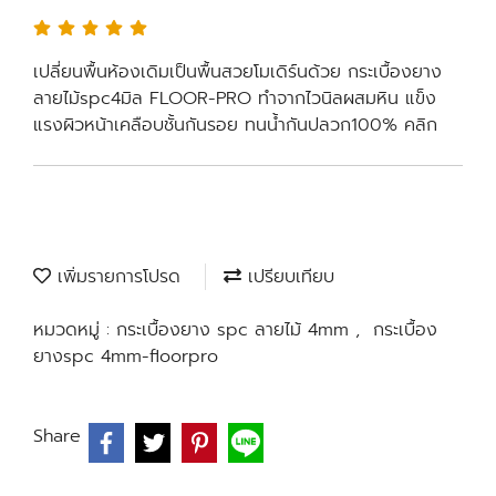
เปลี่ยนพื้นห้องเดิมเป็นพื้นสวยโมเดิร์นด้วย กระเบื้องยาง
ลายไม้spc4มิล FLOOR-PRO ทำจากไวนิลผสมหิน แข็ง
แรงผิวหน้าเคลือบชั้นกันรอย ทนน้ำกันปลวก100% คลิก
เพิ่มรายการโปรด
เปรียบเทียบ
หมวดหมู่ :
กระเบื้องยาง spc ลายไม้ 4mm
,
กระเบื้อง
ยางspc 4mm-floorpro
Share