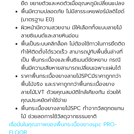
ยืด ขยายตัวและหดตัวเมื่ออุณหภูมิเปลี่ยนแปลง
พื้นมีความปลอดภัย ไม่มีสารระเหยฟอร์มัลดิไฮด์
(มาตรฐาน E0)
ผิวหน้ามีความสวยงาม มีให้เลือกทั้งแบบลายไม้
ลายซิเมนต์และลายหินอ่อน
พื้นเป็นระบบคลิกล็อค ไม่ต้องใช้กาวในการยึดติด
ทำให้ติดตั้งได้รวดเร็ว สามารถปูทับพื้นชั้นล่างที่
เป็น พื้นกระเบื้องและพื้นซิเมนต์ขัดหยาบ กรณี
พื้นมีความเสียหายสามารถเปลี่ยนเฉพาะแผ่นได้
ราคาพื้นกระเบื้องยางลายไม้SPCมีราคาถูกกว่า
พื้นไม้จริง และราคาถูกกว่าพื้นกระเบื้องยาง
ลายไม้LVT ด้วยคุณสมบัติใกล้เคียงกัน ช่วยให้
คุณประหยัดค่าใช้จ่าย
พื้นกระเบื้องยางลายไม้SPC ทำจากวัสดุทดแทน
ไม้ ช่วยลดการใช้วัสดุจากธรรมชาติ
เชื่อมั่นในคุณภาพของพื้นกระเบื้องยางspc PRO-
FLOOR