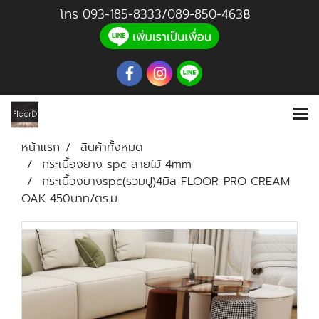
โทร
093-185-8333
/
089-850-46
3
8
หน้าแรก
สินค้าทั้งหมด
กระเบื้องยาง spc ลายไม้ 4mm
กระเบื้องยางspc(รวมปู)4มิล FLOOR-PRO CREAM
OAK 450บาท/ตร.ม