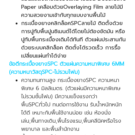
Paper เคลือบด้วยOverlaying Film ลายไม้มี
ความสวยงามเข้ากับทุกแบบงานพื้นไม้
กระเบื้องยางคลิกล็อคSPCลายไม้ ติดตั้งด้วย
การปูทับพื้นปูนซิเมนต์ได้โดยไม่ต้องขัดมัน หรือ
ปูทับพื้นกระเบื้องเดิมได้ทันที ตัวแผ่นประสานกัน
ด้วยระบบคลิกล็อค ติดตั้งได้รวดเร็ว การรื้อ
เปลี่ยนแผ่นทำได้ง่าย
ข้อดีกระเบื้องยางSPC ตัวแผ่นความหนาพิเศษ 6MM
(ความหนาวัสดุSPC-ไม่รวมโฟม)
ความทนทานสูง กระเบื้องยางSPC ความหนา
พิเศษ 6 มิลลิเมตร. (ตัวแผ่นมีความหนาพิเศษ
ไม่รวมชั้นโฟม) มีความแข็งแรงกว่า
พื้นSPCทั่วไป ทนต่อการใช้งาน รับน้ำหนักหนัก
ได้ดี เหมาะกับพื้นใช้งานบ่อย เช่น ห้องนั่ง
เล่น,พื้นทางเดิน,พื้นโรงแรม,พื้นคลีนิคหรือโรง
พยาบาล และพื้นสำนักงาน