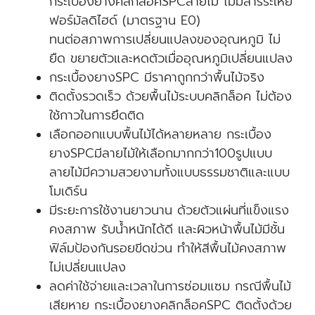
กระเบื้องยางคลิกล็อคSPCลายไม้ ไม่มีสารระเหย
ฟอร์มัลดิไฮด์ (มาตรฐาน E0)
ทนต่อสภาพการเปลี่ยนแปลงของอุณหภูมิ ไม่
ยืด ขยายตัวและหดตัวเมื่ออุณหภูมิเปลี่ยนแปลง
กระเบื้องยางSPC มีราคาถูกกว่าพื้นไม้จริง
ติดตั้งรวดเร็ว ด้วยพื้นไม้ระบบคลิกล็อค ไม่ต้อง
ใช้กาวในการยึดติด
เลือกออกแบบพื้นไม้ได้หลายหลาย กระเบื้อง
ยางSPCมีลายไม้ให้เลือกมากกว่า100รูปแบบ
ลายไม้มีความสวยงามทั้งแบบธรรมชาติและแบบ
โมเดิร์น
มีระยะการใช้งานยาวนาน ด้วยตัวแผ่นที่แข็งแรง
คงสภาพ รับน้ำหนักได้ดี และผิวหน้าพื้นไม้มีชั้น
ฟิล์มป้องกันรอยขีดข่วน ทำให้สีพื้นไม้คงสภาพ
ไม่เปลี่ยนแปลง
ลดค่าใช้จ่ายและเวลาในการซ่อมแซม กรณีพื้นไม้
เสียหาย กระเบื้องยางคลิกล็อคSPC ติดตั้งด้วย