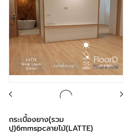
กระเบื้องยาง(ุรวม
ปู)6mmspcลายไม้(ฺLATTE)