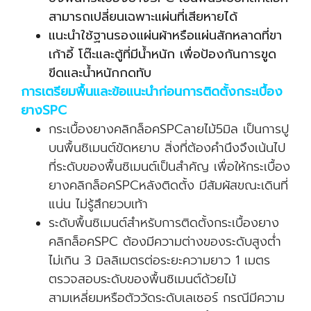
สามารถเปลี่ยนเฉพาะแผ่นที่เสียหายได้
แนะนำใช้ฐานรองแผ่นผ้าหรือแผ่นสักหลาดที่ขา
เก้าอี้ โต๊ะและตู้ที่มีน้ำหนัก เพื่อป้องกันการขูด
ขีดและน้ำหนักกดทับ
การเตรียมพื้นและข้อแนะนำก่อนการติดตั้งกระเบื้อง
ยางSPC
กระเบื้องยางคลิกล็อคSPCลายไม้5มิล เป็นการปู
บนพื้นซิเมนต์ขัดหยาบ สิ่งที่ต้องคำนึงจึงเน้นไป
ที่ระดับของพื้นซิเมนต์เป็นสำคัญ เพื่อให้กระเบื้อง
ยางคลิกล็อคSPCหลังติดตั้ง มีสัมผัสขณะเดินที่
แน่น ไม่รู้สึกยวบเท้า
ระดับพื้นซิเมนต์สำหรับการติดตั้งกระเบื้องยาง
คลิกล็อคSPC ต้องมีความต่างของระดับสูงต่ำ
ไม่เกิน 3 มิลลิเมตรต่อระยะความยาว 1 เมตร
ตรวจสอบระดับของพื้นซิเมนต์ด้วยไม้
สามเหลี่ยมหรือตัววัดระดับเลเซอร์ กรณีมีความ