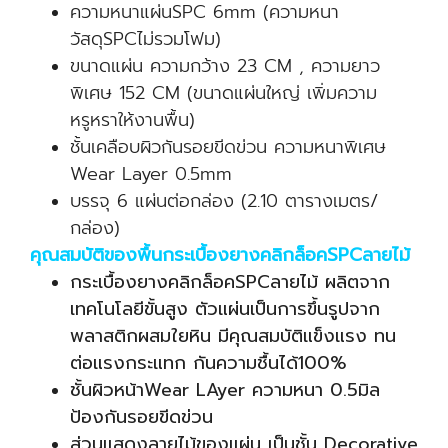
ความหนาแผ่นSPC 6mm (ความหนา
วัสดุSPCไม่รวมโฟม)
ขนาดแผ่น ความกว้าง 23 CM , ความยาว
พิเศษ 152 CM (ขนาดแผ่นใหญ่ เพิ่มความ
หรูหราให้งานพื้น)
ชั้นเคลือบผิวกันรอยขีดข่วน ความหนาพิเศษ
Wear Layer 0.5mm
บรรจุ 6 แผ่นต่อกล่อง (2.10 ตารางเมตร/
กล่อง)
คุณสมบัติของพื้นกระเบื้องยางคลิกล็อคSPCลายไม้
กระเบื้องยางคลิกล็อคSPCลายไม้ ผลิตจาก
เทคโนโลยีขั้นสูง ตัวแผ่นเป็นการขึ้นรูปจาก
พลาสติกผสมใยหิน มีคุณสมบัติแข็งแรง ทน
ต่อแรงกระแทก กันความชื้นได้100%
ชั้นผิวหน้าWear LAyer ความหนา 0.5มิล
ป้องกันรอยขีดข่วน
ส่วนแสดงลายไม้ของแผ่น เป็นชั้น Decorative