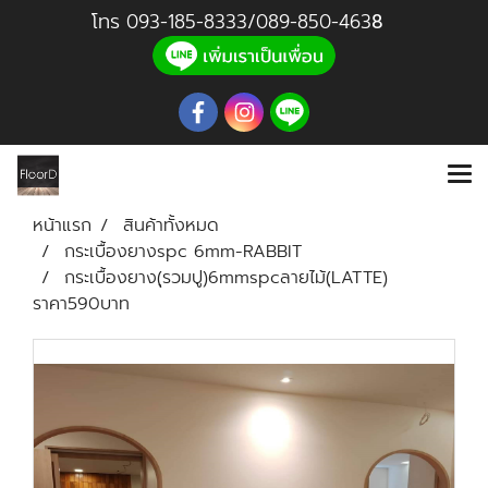
โทร
093-185-8333
/
089-850-46
3
8
หน้าแรก
สินค้าทั้งหมด
กระเบื้องยางspc 6mm-RABBIT
กระเบื้องยาง(ุรวมปู)6mmspcลายไม้(ฺLATTE)
ราคา590บาท