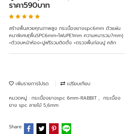
ราคา590บาท
สร้างพื้นสวยคุณภาพสูง กระเบื้องยางspc6mm ตัวแผ่น
หนาพิเศษ(พื้นSPC6mm+โฟมPE1mm ความหนารวม7mm)
+ตัวจบหน้าห้อง+ปูฟรีรวมติดตั้ง +ตรวจพื้นก่อนปู คลิก
เพิ่มรายการโปรด
เปรียบเทียบ
หมวดหมู่ :
กระเบื้องยางspc 6mm-RABBIT
,
กระเบื้อง
ยาง spc ลายไม้ 5,6mm
Share