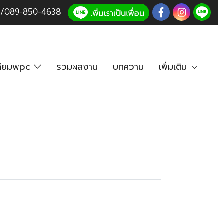
3
/
089-850-46
3
8
เทียมwpc
รวมผลงาน
บทความ
เพิ่มเติม