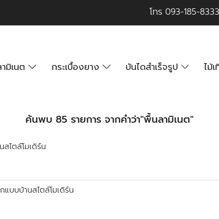
โทร
093-185-833
นลามิเนต
กระเบื้องยาง
บันไดสำเร็จรูป
ไม้
ค้นพบ 85 รายการ จากคำว่า"พื้นลามิเนต"
านสไตล์โมเดิร์น
อกแบบบ้านสไตล์โมเดิร์น