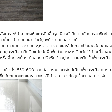
ุสังเคราะห์ทำจากผงหินแกรนิตขึ้นรูป ผิวหน้ามีความมันทนรอยขีดข่วนได
ด้วยน้ำยาทำความสะอาดำด้ทุกชนิด ทนต่อสารเคมี
ิ มีความสวยงามและความหรูหรา ลวดลายและสีสันของเป็นเอกลักษณ์เฉพ
นกาวปูกระเบื้อง ยึดติดแน่นกับพื้นชั้นล่าง หาช่างติดตั้งได้ง่ายเนื่อง
้อพื้นกระเบื้องเดิมออก ปรับพื้นด้วยปูนกาว และติดตั้งพื้นกระเบื้อง
ารวมติดตั้ง 550-600 บาทต่อตารางเมตรใกล้เคียงพื้นกระเบื้องยางลายไม้
กว่าขึ้นกับขนาดแผ่นและลายแกรนิโต้ ราคาแปรผันสูงขึ้นตามขนาดแผ่น