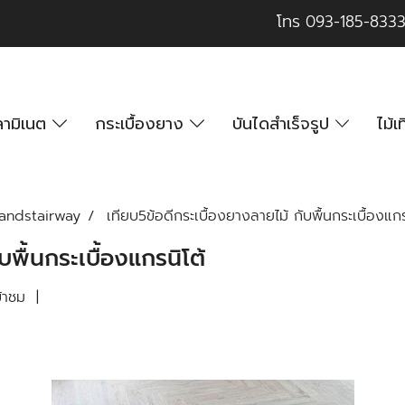
โทร
093-185-833
นลามิเนต
กระเบื้องยาง
บันไดสำเร็จรูป
ไม้
gandstairway
เทียบ5ข้อดีกระเบื้องยางลายไม้ กับพื้นกระเบื้องแกร
บพื้นกระเบื้องแกรนิโต้
้าชม
|