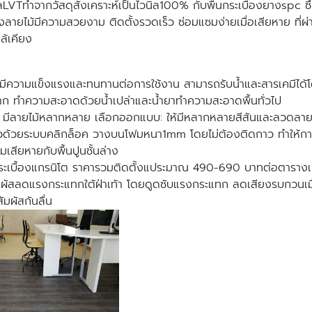
นิลLVTทำจากวัสดุสังเคราะห์เป็นไวนิล100% กับพื้นกระเบื้องยางspc 
ลายไม้มีความสวยงาม ติดตั้งรวดเร็ว ซ่อมแซมง่ายเมื่อเสียหาย ที่ผ่านม
กล้เคียง
มีความแข็งแรงและทนทานต่อการใช้งาน สามารถรับน้ำและสารเคมีได้โ
มาก ทำความสะอาดด้วยน้ำเปล่าและน้ำยาทำความสะอาดพื้นทั่วไป
่น มีลายไม้หลากหลาย เลือกออกแบบ: ให้มีหลากหลายสีสันและลวดลา
ดเร็วด้วยระบบคลิกล็อค วางบนโฟมหนา1mm โดยไม่ต้องติดกาว ทำให้การ
มเสียหายกับพื้นปูนชั้นล่าง
ื้นกระเบื้องแกรนิโต ราคารวมติดตั้งแประมาณ 490-690 บาทต่อตาราง
้สัมผัสลดแรงกระแทกใต้ฝ่าเท้า โดยดูดซับแรงกระแทก ลดเสียงรบกวนเมื
สัมผัสกันลื่น