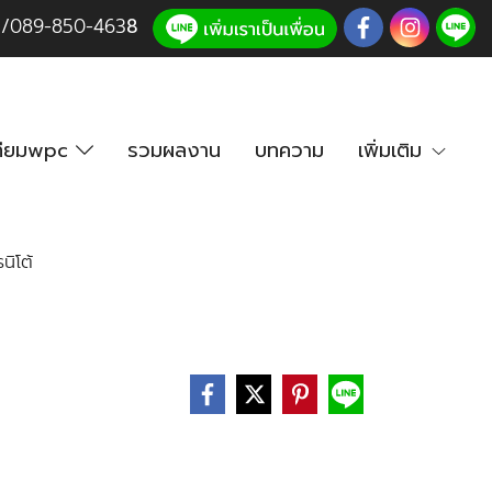
3
/
089-850-46
3
8
เทียมwpc
รวมผลงาน
บทความ
เพิ่มเติม
นิโต้